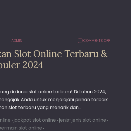
ON
4
ADMIN
COMMENTS OFF
TEMUKAN
n Slot Online Terbaru &
SLOT
ONLINE
puler 2024
TERBARU
&
TERPOPULER
2024
ng di dunia slot online terbaru! Di tahun 2024,
engajak Anda untuk menjelajahi pilihan terbaik
nan slot terbaru yang menarik dan…
nline
jackpot slot online
jenis-jenis slot online
rmain slot online