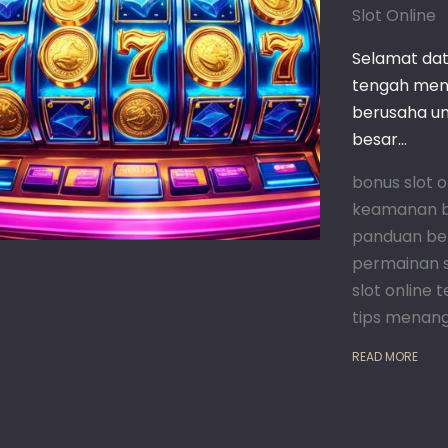
Slot Online
Selamat dat
tengah menj
berusaha u
besar…
bonus slot o
keamanan be
panduan ber
permainan sl
slot online 
tips menang 
READ MORE