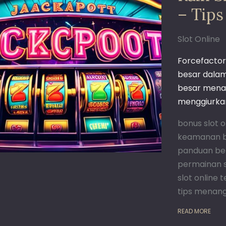
– Tips
Slot Online
Forcefacto
besar dalam
besar mena
menggiurkan,
bonus slot o
keamanan be
panduan ber
permainan sl
slot online 
tips menang 
READ MORE