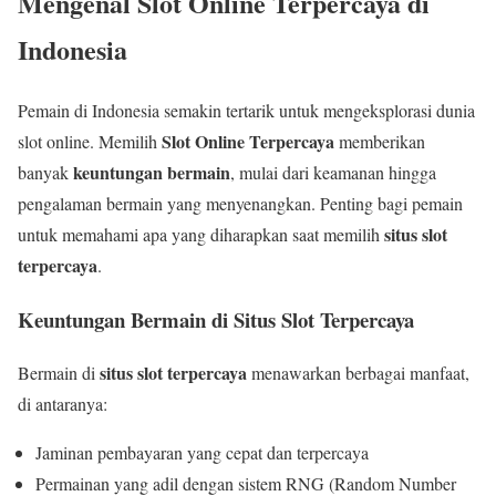
Mengenal Slot Online Terpercaya di
Indonesia
Pemain di Indonesia semakin tertarik untuk mengeksplorasi dunia
Slot Online Terpercaya
slot online. Memilih
memberikan
keuntungan bermain
banyak
, mulai dari keamanan hingga
pengalaman bermain yang menyenangkan. Penting bagi pemain
situs slot
untuk memahami apa yang diharapkan saat memilih
terpercaya
.
Keuntungan Bermain di Situs Slot Terpercaya
situs slot terpercaya
Bermain di
menawarkan berbagai manfaat,
di antaranya:
Jaminan pembayaran yang cepat dan terpercaya
Permainan yang adil dengan sistem RNG (Random Number