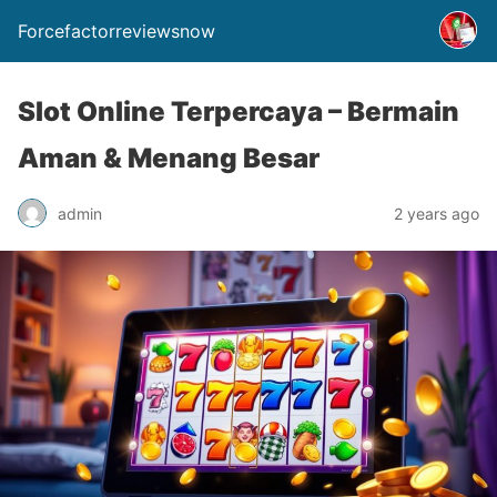
Forcefactorreviewsnow
Slot Online Terpercaya – Bermain
Aman & Menang Besar
admin
2 years ago