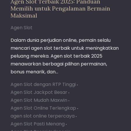
Agen Slot Terbaik 2025: Panduan
SLOT
Memilih untuk Pengalaman Bermain
TERBA
2025:
Maksimal
PAND
MEMIL
Agen Slot
UNTU
PENG
Dalam dunia perjudian online, pemain selalu
BERMA
mencari agen slot terbaik untuk meningkatkan
MAKSI
peluang mereka. Agen slot terbaik 2025
menawarkan berbagai pilihan permainan,
bonus menarik, dan…
Agen Slot dengan RTP Tinggi
Agen Slot Jackpot Besar
Agen Slot Mudah Maxwin
Agen Slot Online Terlengkap
agen slot online terpercaya
Agen Slot Pasti Menang