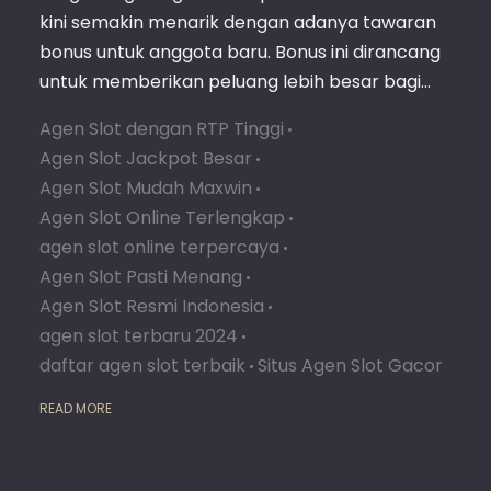
UNTU
kini semakin menarik dengan adanya tawaran
PEMAI
bonus untuk anggota baru. Bonus ini dirancang
BARU
untuk memberikan peluang lebih besar bagi…
Agen Slot dengan RTP Tinggi
Agen Slot Jackpot Besar
Agen Slot Mudah Maxwin
Agen Slot Online Terlengkap
agen slot online terpercaya
Agen Slot Pasti Menang
Agen Slot Resmi Indonesia
agen slot terbaru 2024
daftar agen slot terbaik
Situs Agen Slot Gacor
READ MORE