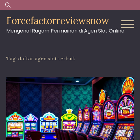
Skip
Search
to
for:
Forcefactorreviewsnow
content
Mengenal Ragam Permainan di Agen Slot Online
Tag:
daftar agen slot terbaik