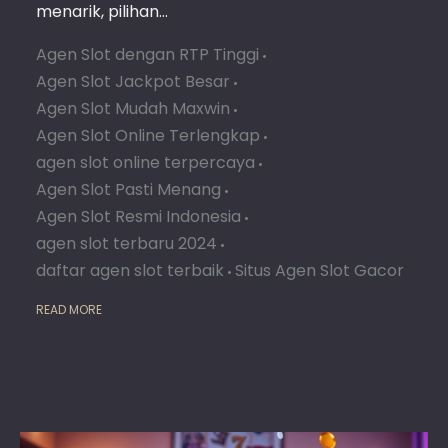
menarik, pilihan…
Agen Slot dengan RTP Tinggi
Agen Slot Jackpot Besar
Agen Slot Mudah Maxwin
Agen Slot Online Terlengkap
agen slot online terpercaya
Agen Slot Pasti Menang
Agen Slot Resmi Indonesia
agen slot terbaru 2024
daftar agen slot terbaik
Situs Agen Slot Gacor
READ MORE