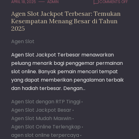
ON
APRIL 18, 2025
ADMIN
COMMENTS OFF
AGEN
Agen Slot Jackpot Terbesar: Temukan
SLOT
Kesempatan Menang Besar di Tahun
JACK
TERBE
2025
TEMU
KESEM
Agen Slot
MENA
BESA
Agen Slot Jackpot Terbesar menawarkan
DI
peluang menarik bagi penggemar permainan
TAHU
2025
slot online. Banyak pemain mencari tempat
yang dapat memberikan pengalaman terbaik
dan hadiah terbesar. Dengan…
Agen Slot dengan RTP Tinggi
Agen Slot Jackpot Besar
Agen Slot Mudah Maxwin
Agen Slot Online Terlengkap
agen slot online terpercaya