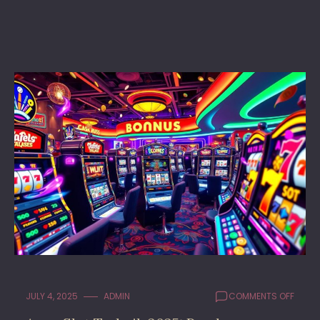
ON
JULY 4, 2025
ADMIN
COMMENTS OFF
AGEN