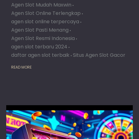
Agen Slot Mudah Maxwin
Agen Slot Online Terlengkap
agen slot online terpercaya
Agen Slot Pasti Menang
Agen Slot Resmi Indonesia
agen slot terbaru 2024
daftar agen slot terbaik
Situs Agen Slot Gacor
READ MORE