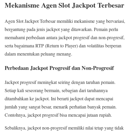
Mekanisme Agen Slot Jackpot Terbesar
Agen Slot Jackpot Terbesar memiliki mekanisme yang bervariasi,
bergantung pada jenis jackpot yang ditawarkan. Pemain perlu
memahami perbedaan antara jackpot progresif dan non-progresif,
serta bagaimana RTP (Return to Player) dan volatilitas berperan
dalam menentukan peluang menang.
Perbedaan Jackpot Progresif dan Non-Progresif
Jackpot progresif meningkat seiring dengan taruhan pemain.
Setiap kali seseorang bermain, sebagian dari taruhannya
ditambahkan ke jackpot. Ini berarti jackpot dapat mencapai
jumlah yang sangat besar, menarik perhatian banyak pemain.
Contohnya, jackpot progresif bisa mencapai jutaan rupiah.
Sebaliknya, jackpot non-progresif memiliki nilai tetap yang tidak