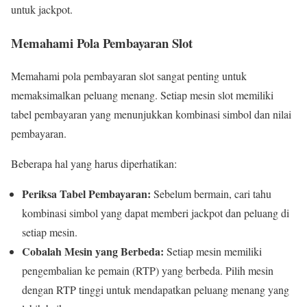
untuk jackpot.
Memahami Pola Pembayaran Slot
Memahami pola pembayaran slot sangat penting untuk
memaksimalkan peluang menang. Setiap mesin slot memiliki
tabel pembayaran yang menunjukkan kombinasi simbol dan nilai
pembayaran.
Beberapa hal yang harus diperhatikan:
Periksa Tabel Pembayaran:
Sebelum bermain, cari tahu
kombinasi simbol yang dapat memberi jackpot dan peluang di
setiap mesin.
Cobalah Mesin yang Berbeda:
Setiap mesin memiliki
pengembalian ke pemain (RTP) yang berbeda. Pilih mesin
dengan RTP tinggi untuk mendapatkan peluang menang yang