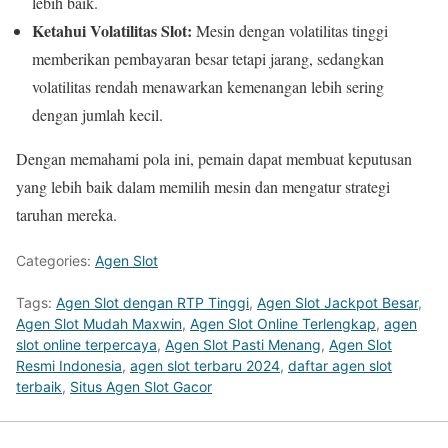
lebih baik.
Ketahui Volatilitas Slot:
Mesin dengan volatilitas tinggi
memberikan pembayaran besar tetapi jarang, sedangkan
volatilitas rendah menawarkan kemenangan lebih sering
dengan jumlah kecil.
Dengan memahami pola ini, pemain dapat membuat keputusan
yang lebih baik dalam memilih mesin dan mengatur strategi
taruhan mereka.
Categories:
Agen Slot
Tags:
Agen Slot dengan RTP Tinggi
,
Agen Slot Jackpot Besar
,
Agen Slot Mudah Maxwin
,
Agen Slot Online Terlengkap
,
agen
slot online terpercaya
,
Agen Slot Pasti Menang
,
Agen Slot
Resmi Indonesia
,
agen slot terbaru 2024
,
daftar agen slot
terbaik
,
Situs Agen Slot Gacor