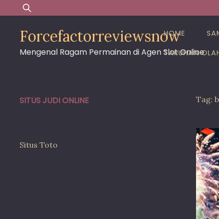
Skip
Search
to
for:
content
Forcefactorreviewsnow
HOME
SA
Mengenal Ragam Permainan di Agen Slot Online
TARUHAN OLA
Tag:
b
SITUS JUDI ONLINE
Situs Toto