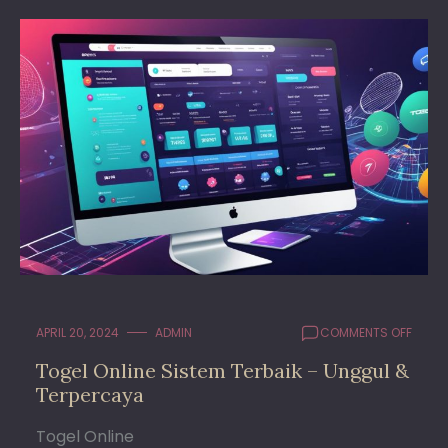
ON
APRIL 20, 2024
ADMIN
COMMENTS OFF
TOGEL
Togel Online Sistem Terbaik – Unggul &
ONLIN
Terpercaya
SISTE
TERBA
–
Togel Online