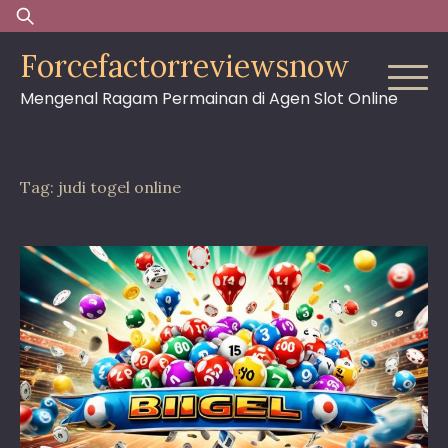
Skip
Search
to
for:
Forcefactorreviewsnow
content
Mengenal Ragam Permainan di Agen Slot Online
Tag:
judi togel online