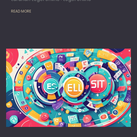
READ MORE