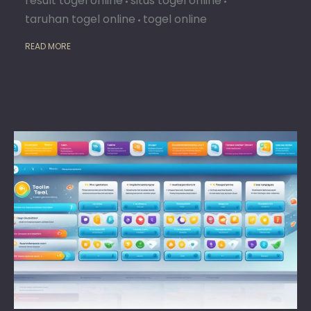
result togel online
situs togel online
taruhan togel online
togel online
READ MORE