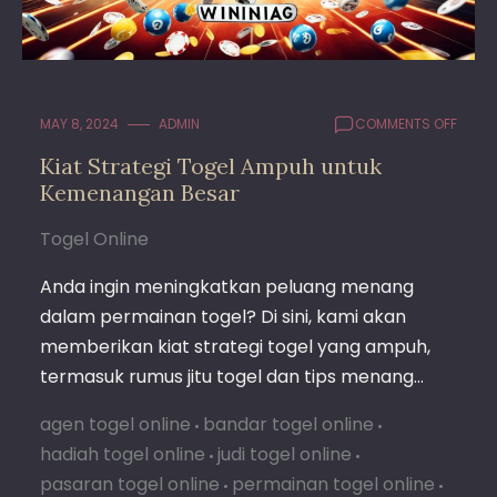
ON
MAY 8, 2024
ADMIN
COMMENTS OFF
KIAT
Kiat Strategi Togel Ampuh untuk
STRAT
Kemenangan Besar
TOGEL
AMPU
UNTU
Togel Online
KEME
BESA
Anda ingin meningkatkan peluang menang
dalam permainan togel? Di sini, kami akan
memberikan kiat strategi togel yang ampuh,
termasuk rumus jitu togel dan tips menang…
agen togel online
bandar togel online
hadiah togel online
judi togel online
pasaran togel online
permainan togel online