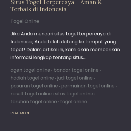
Situs Togel Terpercaya – Aman &
TOGEL
Terbaik di Indonesia
TERPE
–
AMAN
Togel Online
&
TERBA
Jika Anda mencari situs togel terpercaya di
DI
Indonesia, Anda telah datang ke tempat yang
INDON
tepat! Dalam artikel ini, kami akan memberikan
informasi lengkap tentang situs…
agen togel online
bandar togel online
hadiah togel online
judi togel online
pasaran togel online
permainan togel online
result togel online
situs togel online
taruhan togel online
togel online
READ MORE