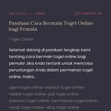
ON
MAY 6, 2024
ADMIN
COMMENTS OFF
PAND
Panduan Cara Bermain Togel Online
CARA
bagi Pemula
BERMA
TOGEL
ONLIN
Togel Online
BAGI
PEMUL
Selamat datang di panduan lengkap kami
tentang cara bermain togel online bagi
pemula! Jika Anda tertarik untuk mencoba
peruntungan Anda dalam permainan togel
online, maka…
agen togel online
bandar togel online
hadiah togel online
judi togel online
pasaran togel online
permainan togel online
result togel online
situs togel online