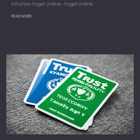
taruhan togel online
togel online
READ MORE