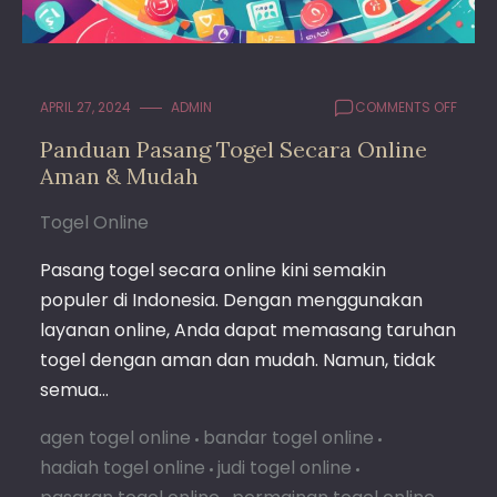
ON
APRIL 27, 2024
ADMIN
COMMENTS OFF
PAND
Panduan Pasang Togel Secara Online
PASA
Aman & Mudah
TOGEL
SECA
ONLIN
Togel Online
AMAN
&
Pasang togel secara online kini semakin
MUDA
populer di Indonesia. Dengan menggunakan
layanan online, Anda dapat memasang taruhan
togel dengan aman dan mudah. Namun, tidak
semua…
agen togel online
bandar togel online
hadiah togel online
judi togel online