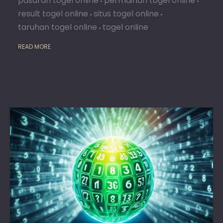
pasaran togel online
permainan togel online
result togel online
situs togel online
taruhan togel online
togel online
READ MORE