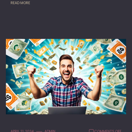
READ MORE
ON
APRIL 21, 2024
ADMIN
COMMENTS OFF