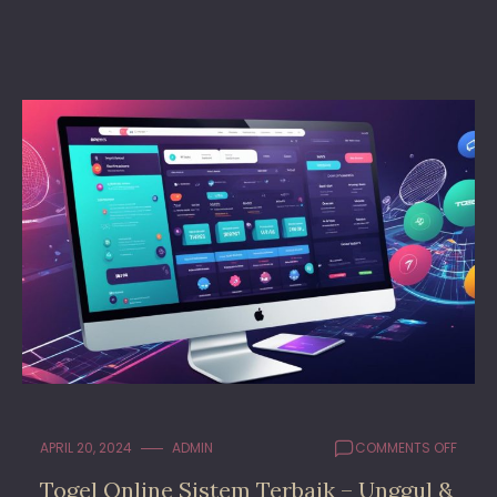
ON
APRIL 20, 2024
ADMIN
COMMENTS OFF
TOGEL
Togel Online Sistem Terbaik – Unggul &
ONLIN