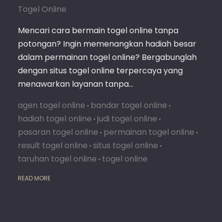
–
Togel Online
BERMA
&
Mencari cara bermain togel online tanpa
MENA
potongan? Ingin memenangkan hadiah besar
BESA
dalam permainan togel online? Bergabunglah
dengan situs togel online terpercaya yang
menawarkan layanan tanpa…
agen togel online
bandar togel online
hadiah togel online
judi togel online
pasaran togel online
permainan togel online
result togel online
situs togel online
taruhan togel online
togel online
READ MORE