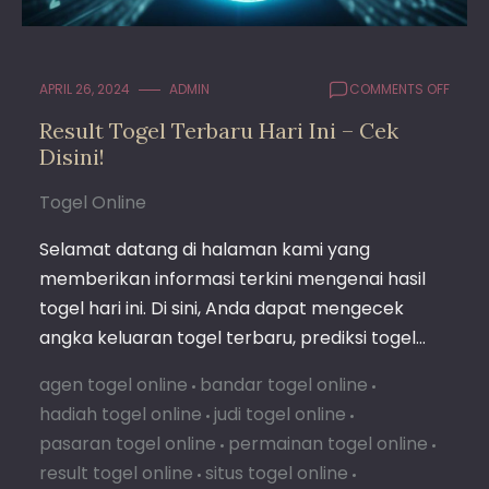
ON
APRIL 26, 2024
ADMIN
COMMENTS OFF
RESUL
Result Togel Terbaru Hari Ini – Cek
TOGEL
Disini!
TERB
HARI
INI
Togel Online
–
CEK
Selamat datang di halaman kami yang
DISINI!
memberikan informasi terkini mengenai hasil
togel hari ini. Di sini, Anda dapat mengecek
angka keluaran togel terbaru, prediksi togel…
agen togel online
bandar togel online
hadiah togel online
judi togel online
pasaran togel online
permainan togel online
result togel online
situs togel online