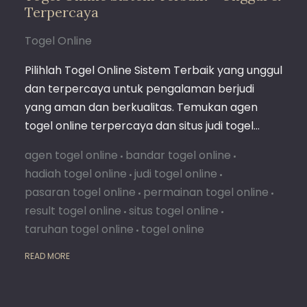
Terpercaya
SISTE
TERBA
–
Togel Online
UNGG
&
Pilihlah Togel Online Sistem Terbaik yang unggul
TERPE
dan terpercaya untuk pengalaman berjudi
yang aman dan berkualitas. Temukan agen
togel online terpercaya dan situs judi togel…
agen togel online
bandar togel online
hadiah togel online
judi togel online
pasaran togel online
permainan togel online
result togel online
situs togel online
taruhan togel online
togel online
READ MORE