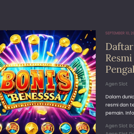
SEPTEMBER 10, 2
Daftar
Resmi
Penga
Agen Slot
Dalam dunia
resmi dan t
pemain. Inf
Agen Slot 
Agen Slot D