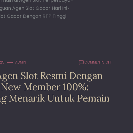
main di Agen Slot Terpercaya
uan Agen Slot Gacor Hari Ini
Slot Gacor Dengan RTP Tinggi
ON
025
ADMIN
COMMENTS OFF
SITUS
Agen Slot Resmi Dengan
AGEN
SLOT
 New Member 100%:
RESMI
DENGAN
ng Menarik Untuk Pemain
BONUS
NEW
MEMBER
100%:
PELUANG
MENARIK