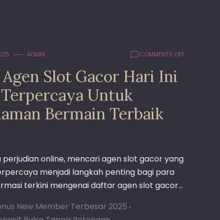
ON
025
ADMIN
COMMENTS OFF
DAFTAR
 Agen Slot Gacor Hari Ini
AGEN
SLOT
 Terpercaya Untuk
GACOR
HARI
laman Bermain Terbaik
INI
RESMI
TERPERCAY
UNTUK
PENGALAMA
 perjudian online, mencari agen slot gacor yang
BERMAIN
erpercaya menjadi langkah penting bagi para
TERBAIK
ormasi terkini mengenai daftar agen slot gacor…
Bonus New Member Terbesar 2025
eposit Pulsa Tanpa Potongan