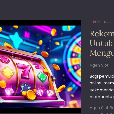
SEPTEMBER 7, 2
Rekome
Untuk
Mengu
Agen Slot
Bagi pemula
online, mem
Rekomendasi
membantu 
Agen Slot 