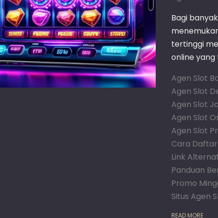
Bagi banyak
menemukan 
tertinggi me
online yan
Agen Slot 
Agen Slot D
Agen Slot J
Agen Slot O
Agen Slot P
Cara Daftar
Link Alterna
Panduan Ber
Promo Mingg
Situs Agen 
READ MORE