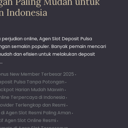
gan Paling Mudah untuk
PULSA
TANPA
n Indonesia
POTONGAN
PALING
MUDAH
UNTUK
PEMAIN
perjudian online, Agen Slot Deposit Pulsa
INDONESIA
ngan semakin populer. Banyak pemain mencari
udah dan efisien untuk melakukan deposit
s…
Bonus New Member Terbesar 2025
eposit Pulsa Tanpa Potongan
ackpot Harian Mudah Maxwin
nline Terpercaya di Indonesia
rovider Terlengkap dan Resmi
 di Agen Slot Resmi Paling Aman
tif Agen Slot Online Resmi