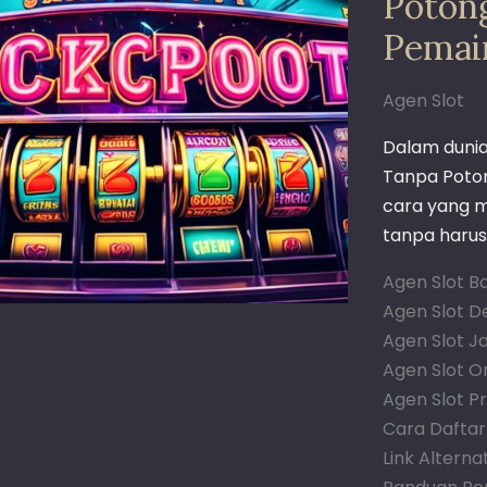
Poton
Pemai
Agen Slot
Dalam dunia 
Tanpa Poto
cara yang m
tanpa haru
Agen Slot 
Agen Slot D
Agen Slot J
Agen Slot O
Agen Slot P
Cara Daftar
Link Alterna