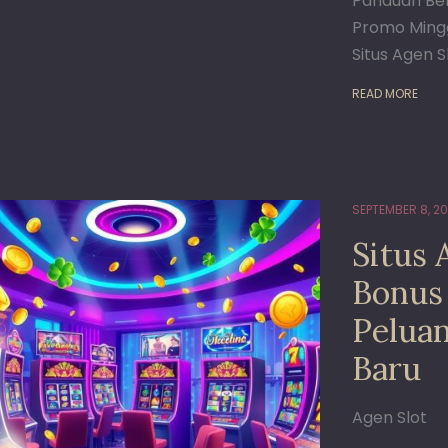
Panduan Ber
Promo Mingg
Situs Agen 
READ MORE
SEPTEMBER 8, 2
Situs 
Bonus
Pelua
Baru
Agen Slot