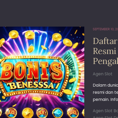
SEPTEMBER 10, 2
Daftar
Resmi
Penga
Agen Slot
Dalam dunia
resmi dan t
pemain. Inf
Agen Slot 
Agen Slot D