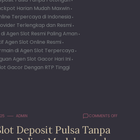
ackpot Harian Mudah Maxwin
nline Terpercaya di Indonesia
rovider Terlengkap dan Resmi
 di Agen Slot Resmi Paling Aman
tif Agen Slot Online Resmi
main di Agen Slot Terpercaya
uan Agen Slot Gacor Hari Ini
Slot Gacor Dengan RTP Tinggi
ON
025
ADMIN
COMMENTS OFF
AGEN
lot Deposit Pulsa Tanpa
SLOT
DEPOSIT