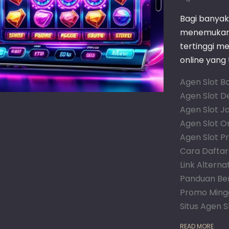
Bagi banyak
menemukan 
tertinggi me
online yan
Agen Slot 
Agen Slot D
Agen Slot J
Agen Slot O
Agen Slot P
Cara Daftar
Link Alterna
Panduan Ber
Promo Mingg
Situs Agen 
READ MORE