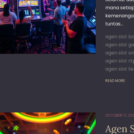
mana setia
kemenangan 
tuntas…
agen slot b
agen slot g
agen slot o
agen slot rt
agen slot t
READ MORE
OCTOBER 17, 20
Agen S