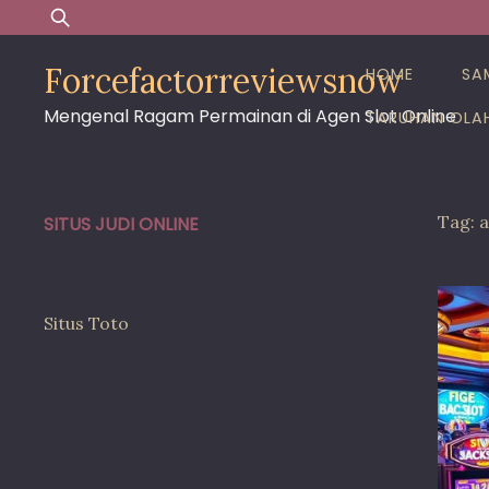
Skip
Search
to
for:
content
Forcefactorreviewsnow
HOME
SA
Mengenal Ragam Permainan di Agen Slot Online
TARUHAN OLA
Tag:
a
SITUS JUDI ONLINE
Situs Toto