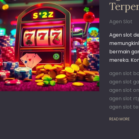
Terper
Agen Slot
Agen slot d
memungkink
bermain gam
mereka. Kon
agen slot b
agen slot g
agen slot o
agen slot rt
agen slot t
READ MORE