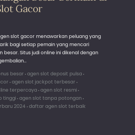
BERMAIN
lot Gacor
DI
AGEN
SLOT
GACOR
agen slot gacor menawarkan peluang yang
rik bagi setiap pemain yang mencari
esar. Situs judi online ini dikenal dengan
ngembalian…
onus besar
agen slot deposit pulsa
acor
agen slot jackpot terbesar
nline terpercaya
agen slot resmi
p tinggi
agen slot tanpa potongan
erbaru 2024
daftar agen slot terbaik