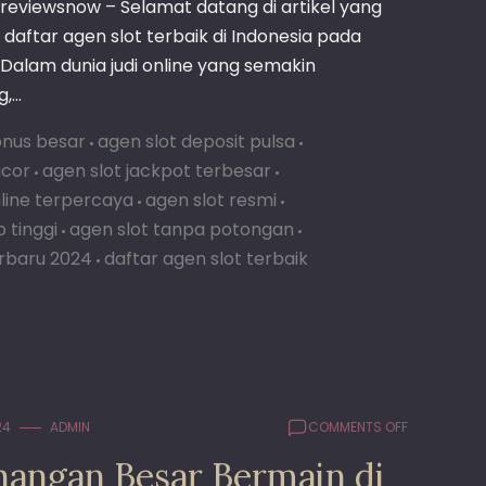
reviewsnow – Selamat datang di artikel yang
daftar agen slot terbaik di Indonesia pada
 Dalam dunia judi online yang semakin
g,…
onus besar
agen slot deposit pulsa
acor
agen slot jackpot terbesar
nline terpercaya
agen slot resmi
p tinggi
agen slot tanpa potongan
erbaru 2024
daftar agen slot terbaik
ON
24
ADMIN
COMMENTS OFF
KEMENANGA
angan Besar Bermain di
BESAR