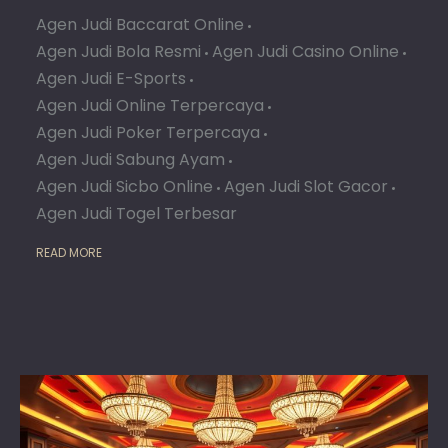
Agen Judi Baccarat Online
Agen Judi Bola Resmi
Agen Judi Casino Online
Agen Judi E-Sports
Agen Judi Online Terpercaya
Agen Judi Poker Terpercaya
Agen Judi Sabung Ayam
Agen Judi Sicbo Online
Agen Judi Slot Gacor
Agen Judi Togel Terbesar
READ MORE