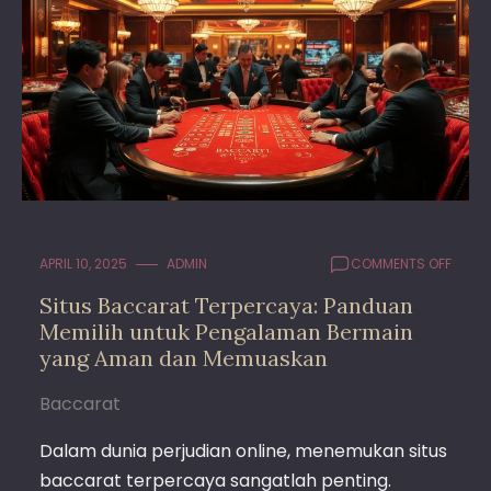
ON
APRIL 10, 2025
ADMIN
COMMENTS OFF
SITUS
Situs Baccarat Terpercaya: Panduan
BACC
Memilih untuk Pengalaman Bermain
TERPE
PAND
yang Aman dan Memuaskan
MEMIL
UNTU
Baccarat
PENG
BERMA
Dalam dunia perjudian online, menemukan situs
YANG
baccarat terpercaya sangatlah penting.
AMAN