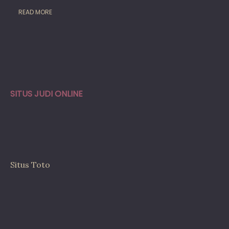
READ MORE
SITUS JUDI ONLINE
Situs Toto