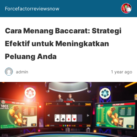
Forcefactorreviewsnow
Cara Menang Baccarat: Strategi
Efektif untuk Meningkatkan
Peluang Anda
admin
1 year ago