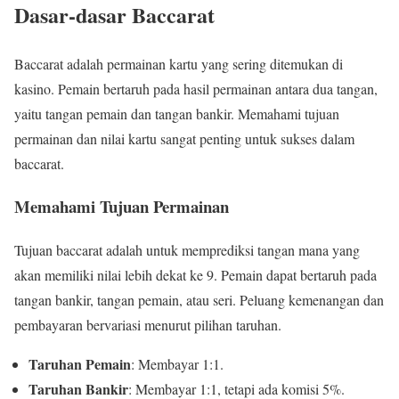
Dasar-dasar Baccarat
Baccarat adalah permainan kartu yang sering ditemukan di
kasino. Pemain bertaruh pada hasil permainan antara dua tangan,
yaitu tangan pemain dan tangan bankir. Memahami tujuan
permainan dan nilai kartu sangat penting untuk sukses dalam
baccarat.
Memahami Tujuan Permainan
Tujuan baccarat adalah untuk memprediksi tangan mana yang
akan memiliki nilai lebih dekat ke 9. Pemain dapat bertaruh pada
tangan bankir, tangan pemain, atau seri. Peluang kemenangan dan
pembayaran bervariasi menurut pilihan taruhan.
Taruhan Pemain
: Membayar 1:1.
Taruhan Bankir
: Membayar 1:1, tetapi ada komisi 5%.