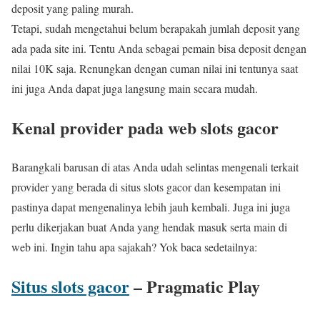
deposit yang paling murah.
Tetapi, sudah mengetahui belum berapakah jumlah deposit yang
ada pada site ini. Tentu Anda sebagai pemain bisa deposit dengan
nilai 10K saja. Renungkan dengan cuman nilai ini tentunya saat
ini juga Anda dapat juga langsung main secara mudah.
Kenal provider pada web slots gacor
Barangkali barusan di atas Anda udah selintas mengenali terkait
provider yang berada di situs slots gacor dan kesempatan ini
pastinya dapat mengenalinya lebih jauh kembali. Juga ini juga
perlu dikerjakan buat Anda yang hendak masuk serta main di
web ini. Ingin tahu apa sajakah? Yok baca sedetailnya:
Situs slots gacor
– Pragmatic Play