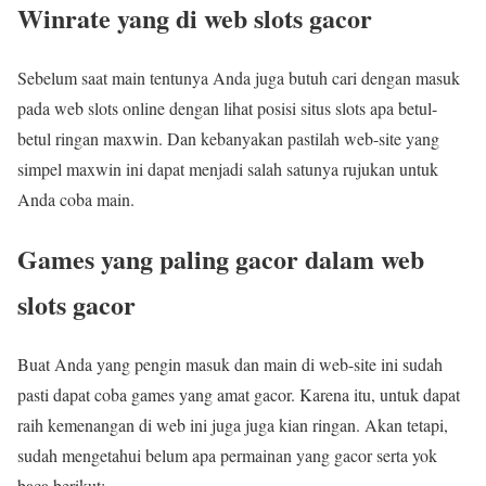
Winrate yang di web slots gacor
Sebelum saat main tentunya Anda juga butuh cari dengan masuk
pada web slots online dengan lihat posisi situs slots apa betul-
betul ringan maxwin. Dan kebanyakan pastilah web-site yang
simpel maxwin ini dapat menjadi salah satunya rujukan untuk
Anda coba main.
Games yang paling gacor dalam web
slots gacor
Buat Anda yang pengin masuk dan main di web-site ini sudah
pasti dapat coba games yang amat gacor. Karena itu, untuk dapat
raih kemenangan di web ini juga juga kian ringan. Akan tetapi,
sudah mengetahui belum apa permainan yang gacor serta yok
baca berikut: