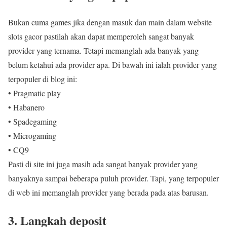
Bukan cuma games jika dengan masuk dan main dalam website
slots gacor pastilah akan dapat memperoleh sangat banyak
provider yang ternama. Tetapi memanglah ada banyak yang
belum ketahui ada provider apa. Di bawah ini ialah provider yang
terpopuler di blog ini:
• Pragmatic play
• Habanero
• Spadegaming
• Microgaming
• CQ9
Pasti di site ini juga masih ada sangat banyak provider yang
banyaknya sampai beberapa puluh provider. Tapi, yang terpopuler
di web ini memanglah provider yang berada pada atas barusan.
3. Langkah deposit