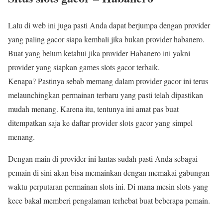
Lalu di web ini juga pasti Anda dapat berjumpa dengan provider
yang paling gacor siapa kembali jika bukan provider habanero.
Buat yang belum ketahui jika provider Habanero ini yakni
provider yang siapkan games slots gacor terbaik.
Kenapa? Pastinya sebab memang dalam provider gacor ini terus
melaunchingkan permainan terbaru yang pasti telah dipastikan
mudah menang. Karena itu, tentunya ini amat pas buat
ditempatkan saja ke daftar provider slots gacor yang simpel
menang.
Dengan main di provider ini lantas sudah pasti Anda sebagai
pemain di sini akan bisa memainkan dengan memakai gabungan
waktu perputaran permainan slots ini. Di mana mesin slots yang
kece bakal memberi pengalaman terhebat buat beberapa pemain.