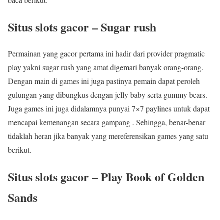
Situs slots gacor – Sugar rush
Permainan yang gacor pertama ini hadir dari provider pragmatic
play yakni sugar rush yang amat digemari banyak orang-orang.
Dengan main di games ini juga pastinya pemain dapat peroleh
gulungan yang dibungkus dengan jelly baby serta gummy bears.
Juga games ini juga didalamnya punyai 7×7 paylines untuk dapat
mencapai kemenangan secara gampang . Sehingga, benar-benar
tidaklah heran jika banyak yang mereferensikan games yang satu
berikut.
Situs slots gacor – Play Book of Golden
Sands