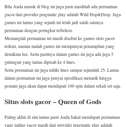
Bila Anda masuk di blog ini juga pasti masihlah ada permainan
gacor dari provider pragmatic play adalah Wild Hop&Drop. Juga
games ini lantas yang sejauh ini telah jadi salah satunya
permainan dengan peringkat terbeken.
Memanglah permainan ini masih disebut ke games slots gacor
terkini, namun malah games ini mempunyai penampilan yang
demikian lux. Serta pastinya dalam games ini juga ada juga 5
gulungan yang lantas dipisah ke 4 lines.
Serta permainan ini juga miliki lines sampai sejumlah 25. Lantas
dalam permainan ini juga punyai spesifikasi menarik hingga
pemain juga akan dapat mendapati 100 spin dalam sekali set saja.
Situs slots gacor – Queen of Gods
Paling akhir di sini lantas pasti Anda bakal mendapati permainan
yang paling gacor masih dari provider pragmatic play adalah