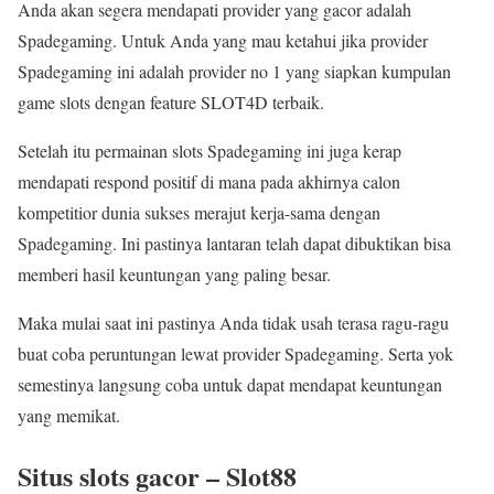
Anda akan segera mendapati provider yang gacor adalah
Spadegaming. Untuk Anda yang mau ketahui jika provider
Spadegaming ini adalah provider no 1 yang siapkan kumpulan
game slots dengan feature SLOT4D terbaik.
Setelah itu permainan slots Spadegaming ini juga kerap
mendapati respond positif di mana pada akhirnya calon
kompetitior dunia sukses merajut kerja-sama dengan
Spadegaming. Ini pastinya lantaran telah dapat dibuktikan bisa
memberi hasil keuntungan yang paling besar.
Maka mulai saat ini pastinya Anda tidak usah terasa ragu-ragu
buat coba peruntungan lewat provider Spadegaming. Serta yok
semestinya langsung coba untuk dapat mendapat keuntungan
yang memikat.
Situs slots gacor – Slot88