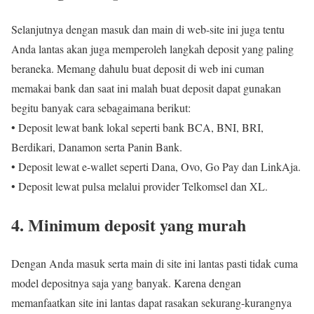
Selanjutnya dengan masuk dan main di web-site ini juga tentu
Anda lantas akan juga memperoleh langkah deposit yang paling
beraneka. Memang dahulu buat deposit di web ini cuman
memakai bank dan saat ini malah buat deposit dapat gunakan
begitu banyak cara sebagaimana berikut:
• Deposit lewat bank lokal seperti bank BCA, BNI, BRI,
Berdikari, Danamon serta Panin Bank.
• Deposit lewat e-wallet seperti Dana, Ovo, Go Pay dan LinkAja.
• Deposit lewat pulsa melalui provider Telkomsel dan XL.
4. Minimum deposit yang murah
Dengan Anda masuk serta main di site ini lantas pasti tidak cuma
model depositnya saja yang banyak. Karena dengan
memanfaatkan site ini lantas dapat rasakan sekurang-kurangnya