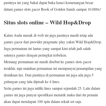
pastinya ini yang bakal dapat buka kunci kemenangan besar
dalam games slots gacor Book of Golden Sands sampai 10.000x!
Situs slots online – Wild Hop&Drop
Kalau Anda masuk di web ini juga pastinya masih tetap ada
games gacor dari provider pragmatic play yakni Wild Hop&Drop.
Juga permainan ini lantas yang sampai kini telah jadi salah
satunya games dengan peringkat terbeken.
Memang permainan ini masih disebut ke games slots gacor
terakhir, tapi malahan permainan ini mempunyai penampilan yang
demikian lux. Dan pastinya di permainan ini juga ada juga 5
gulungan yang lalu dipisah ke 4 lines.
Serta games ini juga miliki lines sampai sejumlah 25. Lalu dalam
games ini juga punyai spesifikasi menarik maka dari itu pemain
akan dapat mendapati 100 spin dalam sekali set saja.