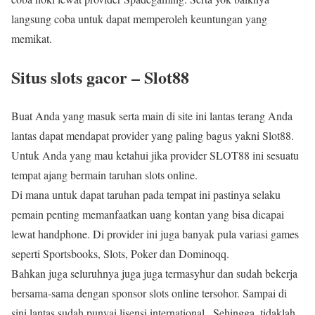
langsung coba untuk dapat memperoleh keuntungan yang
memikat.
Situs slots gacor – Slot88
Buat Anda yang masuk serta main di site ini lantas terang Anda
lantas dapat mendapat provider yang paling bagus yakni Slot88.
Untuk Anda yang mau ketahui jika provider SLOT88 ini sesuatu
tempat ajang bermain taruhan slots online.
Di mana untuk dapat taruhan pada tempat ini pastinya selaku
pemain penting memanfaatkan uang kontan yang bisa dicapai
lewat handphone. Di provider ini juga banyak pula variasi games
seperti Sportsbooks, Slots, Poker dan Dominoqq.
Bahkan juga seluruhnya juga juga termasyhur dan sudah bekerja
bersama-sama dengan sponsor slots online tersohor. Sampai di
sini lantas sudah punyai lisensi international . Sehingga, tidaklah