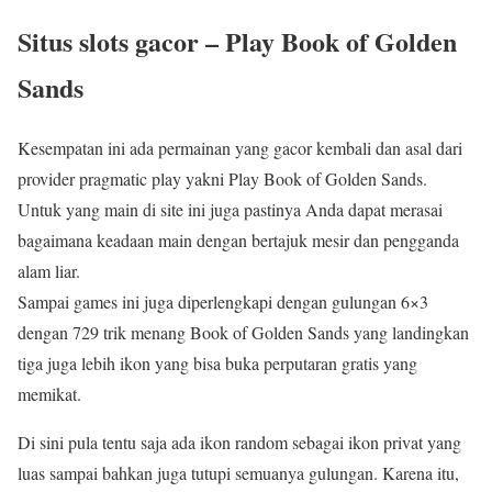
Situs slots gacor – Play Book of Golden
Sands
Kesempatan ini ada permainan yang gacor kembali dan asal dari
provider pragmatic play yakni Play Book of Golden Sands.
Untuk yang main di site ini juga pastinya Anda dapat merasai
bagaimana keadaan main dengan bertajuk mesir dan pengganda
alam liar.
Sampai games ini juga diperlengkapi dengan gulungan 6×3
dengan 729 trik menang Book of Golden Sands yang landingkan
tiga juga lebih ikon yang bisa buka perputaran gratis yang
memikat.
Di sini pula tentu saja ada ikon random sebagai ikon privat yang
luas sampai bahkan juga tutupi semuanya gulungan. Karena itu,