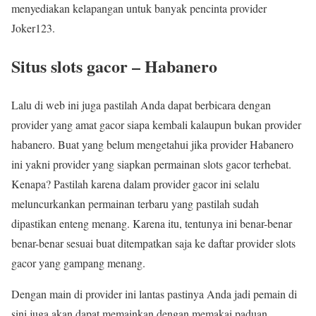
menyediakan kelapangan untuk banyak pencinta provider
Joker123.
Situs slots gacor – Habanero
Lalu di web ini juga pastilah Anda dapat berbicara dengan
provider yang amat gacor siapa kembali kalaupun bukan provider
habanero. Buat yang belum mengetahui jika provider Habanero
ini yakni provider yang siapkan permainan slots gacor terhebat.
Kenapa? Pastilah karena dalam provider gacor ini selalu
meluncurkankan permainan terbaru yang pastilah sudah
dipastikan enteng menang. Karena itu, tentunya ini benar-benar
benar-benar sesuai buat ditempatkan saja ke daftar provider slots
gacor yang gampang menang.
Dengan main di provider ini lantas pastinya Anda jadi pemain di
sini juga akan dapat memainkan dengan memakai paduan