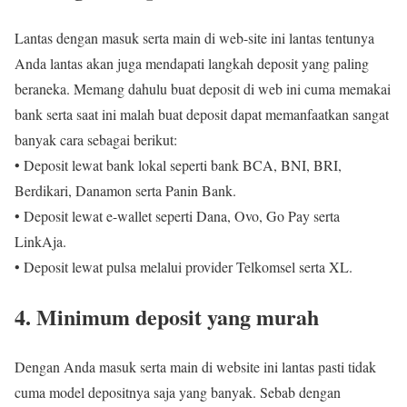
Lantas dengan masuk serta main di web-site ini lantas tentunya
Anda lantas akan juga mendapati langkah deposit yang paling
beraneka. Memang dahulu buat deposit di web ini cuma memakai
bank serta saat ini malah buat deposit dapat memanfaatkan sangat
banyak cara sebagai berikut:
• Deposit lewat bank lokal seperti bank BCA, BNI, BRI,
Berdikari, Danamon serta Panin Bank.
• Deposit lewat e-wallet seperti Dana, Ovo, Go Pay serta
LinkAja.
• Deposit lewat pulsa melalui provider Telkomsel serta XL.
4. Minimum deposit yang murah
Dengan Anda masuk serta main di website ini lantas pasti tidak
cuma model depositnya saja yang banyak. Sebab dengan