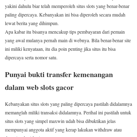
yakini dahulu biar telah memperoleh situs slots yang benar-benar
paling dipercaya. Kebanyakan ini bisa diperoleh secara mudah
lewat berita yang dihimpun.
Apa kabar itu bisanya mencakup tips pembayaran dari pemain
yang awal mulanya pernah main di webnya. Bila benar-benar site
ini miliki kenyataan, itu dia poin penting jika situs itu bisa
dipercaya serta nomor satu.
Punyai bukti transfer kemenangan
dalam web slots gacor
Kebanyakan situs slots yang paling dipercaya pastilah didalamnya
memanglah miliki transaksi didalamnya. Perihal ini pastilah untuk
situs slots yang simpel maxwin udah bisa dibuktikan jelas
mempunyai anggota aktif yang kerap lakukan withdraw atau