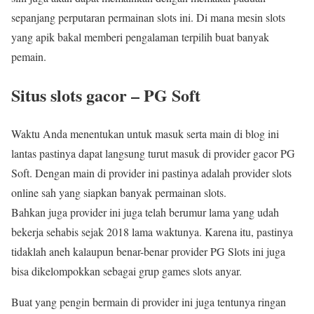
sepanjang perputaran permainan slots ini. Di mana mesin slots
yang apik bakal memberi pengalaman terpilih buat banyak
pemain.
Situs slots gacor – PG Soft
Waktu Anda menentukan untuk masuk serta main di blog ini
lantas pastinya dapat langsung turut masuk di provider gacor PG
Soft. Dengan main di provider ini pastinya adalah provider slots
online sah yang siapkan banyak permainan slots.
Bahkan juga provider ini juga telah berumur lama yang udah
bekerja sehabis sejak 2018 lama waktunya. Karena itu, pastinya
tidaklah aneh kalaupun benar-benar provider PG Slots ini juga
bisa dikelompokkan sebagai grup games slots anyar.
Buat yang pengin bermain di provider ini juga tentunya ringan