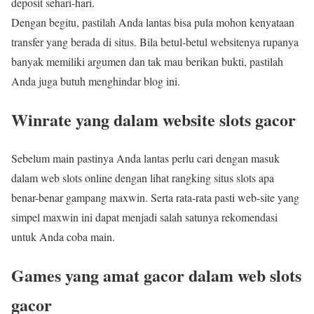
deposit sehari-hari.
Dengan begitu, pastilah Anda lantas bisa pula mohon kenyataan
transfer yang berada di situs. Bila betul-betul websitenya rupanya
banyak memiliki argumen dan tak mau berikan bukti, pastilah
Anda juga butuh menghindar blog ini.
Winrate yang dalam website slots gacor
Sebelum main pastinya Anda lantas perlu cari dengan masuk
dalam web slots online dengan lihat rangking situs slots apa
benar-benar gampang maxwin. Serta rata-rata pasti web-site yang
simpel maxwin ini dapat menjadi salah satunya rekomendasi
untuk Anda coba main.
Games yang amat gacor dalam web slots
gacor