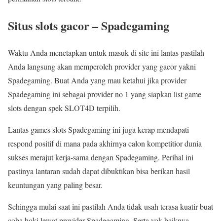
Situs slots gacor – Spadegaming
Waktu Anda menetapkan untuk masuk di site ini lantas pastilah
Anda langsung akan memperoleh provider yang gacor yakni
Spadegaming. Buat Anda yang mau ketahui jika provider
Spadegaming ini sebagai provider no 1 yang siapkan list game
slots dengan spek SLOT4D terpilih.
Lantas games slots Spadegaming ini juga kerap mendapati
respond positif di mana pada akhirnya calon kompetitior dunia
sukses merajut kerja-sama dengan Spadegaming. Perihal ini
pastinya lantaran sudah dapat dibuktikan bisa berikan hasil
keuntungan yang paling besar.
Sehingga mulai saat ini pastilah Anda tidak usah terasa kuatir buat
coba hoki lewat provider Spadegaming. Serta yok baiknya