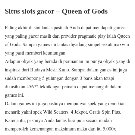
Situs slots gacor – Queen of Gods
Paling akhir di sini lantas pastilah Anda dapat mendapati games
yang paling gacor masih dari provider pragmatic play ialah Queen
of Gods. Sampai games ini lantas digadang simpel sekali maxwin
yang pasti memberi keuntungan.
Adapun obyek yang berada di permainan ini punya obyek yang di
inspirasi dari Budaya Mesir Kuno. Sampai dalam games ini juga
sudah membopong 5 gulungan dengan 3 baris akan tetapi
dikasihkan 45672 teknik agar pemain dapat menang di dalam
games ini.
Dalam games ini juga pastinya mempunyai spek yang demikian
menarik yakni spek Wild Scatters, 4 Jekpot, Gratis Spin Plus.
Karena itu, pastinya Anda lantas bisa pula secara mudah
memperoleh kemenangan maksimum maka dari itu 5.000x