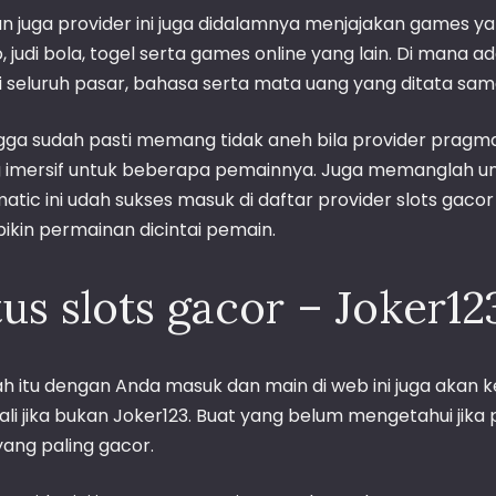
n juga provider ini juga didalamnya menjajakan games ya
o, judi bola, togel serta games online yang lain. Di mana
di seluruh pasar, bahasa serta mata uang yang ditata sam
gga sudah pasti memang tidak aneh bila provider pragm
g imersif untuk beberapa pemainnya. Juga memanglah untu
atic ini udah sukses masuk di daftar provider slots ga
kin permainan dicintai pemain.
tus slots gacor – Joker12
ah itu dengan Anda masuk dan main di web ini juga akan 
li jika bukan Joker123. Buat yang belum mengetahui jika 
yang paling gacor.