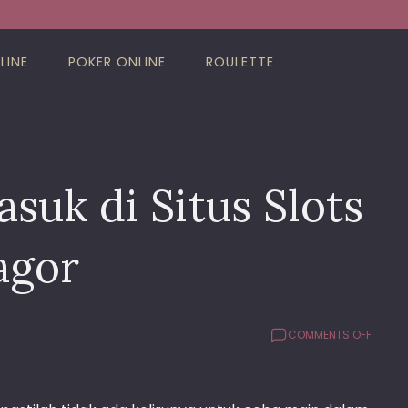
LINE
POKER ONLINE
ROULETTE
uk di Situs Slots
agor
ON
COMMENTS OFF
KOITO
:
MARIL
MASUK