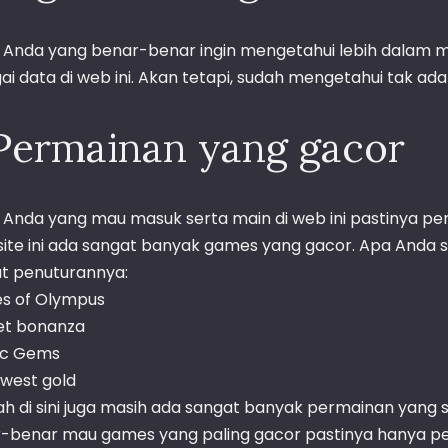
 Anda yang benar-benar ingin mengetahui lebih dalam me
i data di web ini. Akan tetapi, sudah mengetahui tak ada 
 Permainan yang gacor
 Anda yang mau masuk serta main di web ini pastinya p
ite ini ada sangat banyak games yang gacor. Apa Anda s
ut penuturannya:
es of Olympus
et bonanza
ec Gems
 west gold
lah di sini juga masih ada sangat banyak permainan yang
-benar mau games yang paling gacor pastinya hanya pe