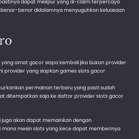
pastinya dapat melipur yang di-claim terpercaya
u ini benar-benar didalamnya menyuguhkan keluasaan
ero
r yang amat gacor siapa kembali jika bukan provider
ni provider yang siapkan games slots gacor
ncurkankan permainan terbaru yang pasti sudah
at ditempatkan saja ke daftar provider slots gacor
sini juga akan dapat memainkan dengan
i mana mesin slots yang kece dapat memberinya