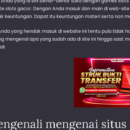
 Anda yang di sini benar-benar suka dengan games slots 
te slots gacor. Dengan Anda masuk dan main di web-site 
k keuntungan. Dapat itu keuntungan materi serta non ma
Anda yang hendak masuk di website ini tentu pula tidak ha
ng mengenal apa yang sudah ada di site ini hingga saat
li.
ngenali mengenai situs 