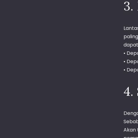
3.
Lanta
palin
dapat
• Depo
• Depo
• Depo
4.
Denga
Sebab
Akan 