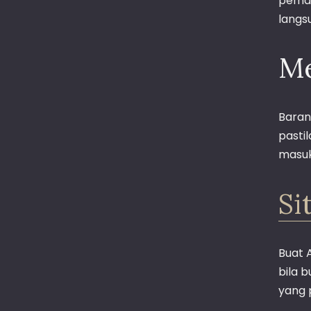
pemain
langs
Me
Barang
pasti
masuk
Si
Buat 
bila 
yang p