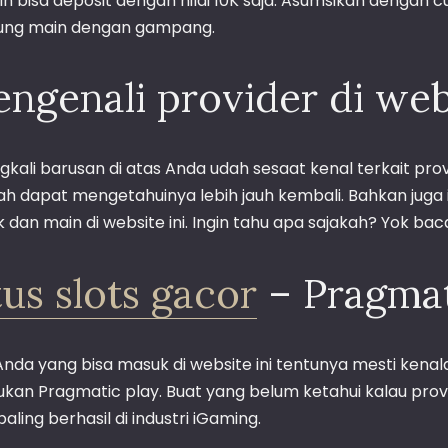
 bisa deposit dengan nilai 10K saja. Asumsikan dengan cuma
ung main dengan gampang.
ngenali provider di web
kali barusan di atas Anda udah sesaat kenal terkait provi
lah dapat mengetahuinya lebih jauh kembali. Bahkan juga 
 dan main di website ini. Ingin tahu apa sajakah? Yok bac
tus slots gacor
– Pragmat
Anda yang bisa masuk di website ini tentunya mesti kenal
bukan Pragmatic play. Buat yang belum ketahui kalau prov
aling berhasil di industri iGaming.