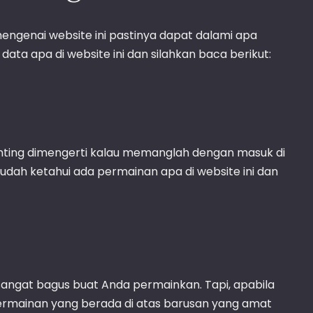
ngenai website ini pastinya dapat dalami apa
data apa di website ini dan silahkan baca berikut:
enting dimengerti kalau memanglah dengan masuk di
udah ketahui ada permainan apa di website ini dan
 sangat bagus buat Anda permainkan. Tapi, apabila
rmainan yang berada di atas barusan yang amat