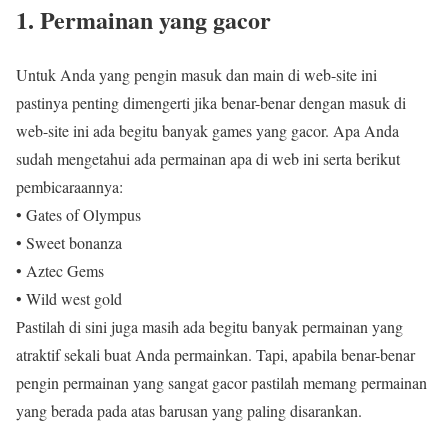
1. Permainan yang gacor
Untuk Anda yang pengin masuk dan main di web-site ini
pastinya penting dimengerti jika benar-benar dengan masuk di
web-site ini ada begitu banyak games yang gacor. Apa Anda
sudah mengetahui ada permainan apa di web ini serta berikut
pembicaraannya:
• Gates of Olympus
• Sweet bonanza
• Aztec Gems
• Wild west gold
Pastilah di sini juga masih ada begitu banyak permainan yang
atraktif sekali buat Anda permainkan. Tapi, apabila benar-benar
pengin permainan yang sangat gacor pastilah memang permainan
yang berada pada atas barusan yang paling disarankan.