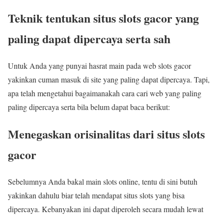
Teknik tentukan situs slots gacor yang
paling dapat dipercaya serta sah
Untuk Anda yang punyai hasrat main pada web slots gacor
yakinkan cuman masuk di site yang paling dapat dipercaya. Tapi,
apa telah mengetahui bagaimanakah cara cari web yang paling
paling dipercaya serta bila belum dapat baca berikut:
Menegaskan orisinalitas dari situs slots
gacor
Sebelumnya Anda bakal main slots online, tentu di sini butuh
yakinkan dahulu biar telah mendapat situs slots yang bisa
dipercaya. Kebanyakan ini dapat diperoleh secara mudah lewat