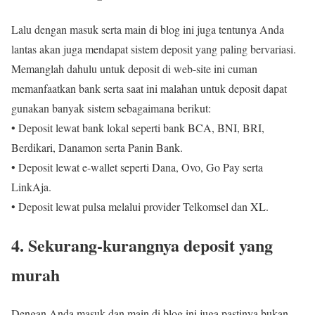
Lalu dengan masuk serta main di blog ini juga tentunya Anda
lantas akan juga mendapat sistem deposit yang paling bervariasi.
Memanglah dahulu untuk deposit di web-site ini cuman
memanfaatkan bank serta saat ini malahan untuk deposit dapat
gunakan banyak sistem sebagaimana berikut:
• Deposit lewat bank lokal seperti bank BCA, BNI, BRI,
Berdikari, Danamon serta Panin Bank.
• Deposit lewat e-wallet seperti Dana, Ovo, Go Pay serta
LinkAja.
• Deposit lewat pulsa melalui provider Telkomsel dan XL.
4. Sekurang-kurangnya deposit yang
murah
Dengan Anda masuk dan main di blog ini juga pastinya bukan