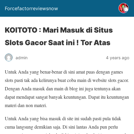
Forcefactorreviewsnow
KOITOTO : Mari Masuk di Situs
Slots Gacor Saat ini ! Tor Atas
admin
4 years ago
Untuk Anda yang benar-benar di sini amat puas dengan games
slots pasti tak ada kelirunya buat coba main di website slots gacor.
Dengan Anda masuk dan main di blog ini juga tentunya akan
dapat mendapat sangat banyak keuntungan. Dapat itu keuntungan
materi dan non materi.
Untuk Anda yang bisa masuk di site ini sudah pasti pula tidak
cuma langsung demikian saja. Di sini lantas Anda pun perlu