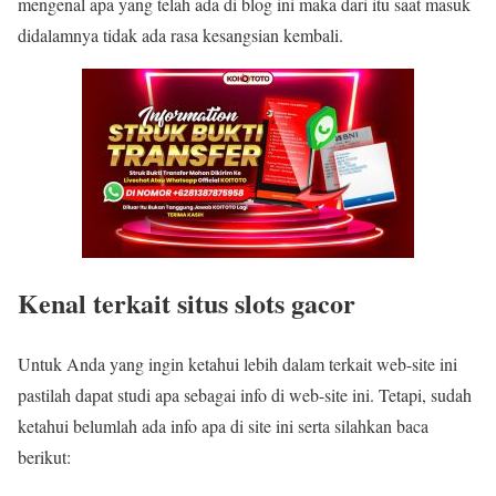
mengenal apa yang telah ada di blog ini maka dari itu saat masuk
didalamnya tidak ada rasa kesangsian kembali.
Kenal terkait situs slots gacor
Untuk Anda yang ingin ketahui lebih dalam terkait web-site ini
pastilah dapat studi apa sebagai info di web-site ini. Tetapi, sudah
ketahui belumlah ada info apa di site ini serta silahkan baca
berikut: