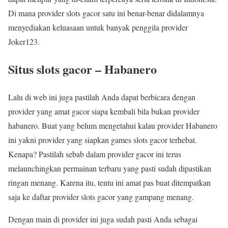
Di mana provider slots gacor satu ini benar-benar didalamnya
menyediakan keluasaan untuk banyak penggila provider
Joker123.
Situs slots gacor – Habanero
Lalu di web ini juga pastilah Anda dapat berbicara dengan
provider yang amat gacor siapa kembali bila bukan provider
habanero. Buat yang belum mengetahui kalau provider Habanero
ini yakni provider yang siapkan games slots gacor terhebat.
Kenapa? Pastilah sebab dalam provider gacor ini terus
melaunchingkan permainan terbaru yang pasti sudah dipastikan
ringan menang. Karena itu, tentu ini amat pas buat ditempatkan
saja ke daftar provider slots gacor yang gampang menang.
Dengan main di provider ini juga sudah pasti Anda sebagai