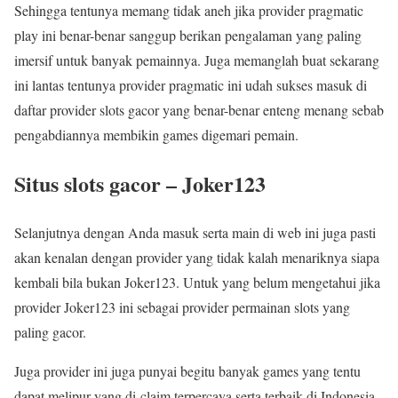
Sehingga tentunya memang tidak aneh jika provider pragmatic
play ini benar-benar sanggup berikan pengalaman yang paling
imersif untuk banyak pemainnya. Juga memanglah buat sekarang
ini lantas tentunya provider pragmatic ini udah sukses masuk di
daftar provider slots gacor yang benar-benar enteng menang sebab
pengabdiannya membikin games digemari pemain.
Situs slots gacor – Joker123
Selanjutnya dengan Anda masuk serta main di web ini juga pasti
akan kenalan dengan provider yang tidak kalah menariknya siapa
kembali bila bukan Joker123. Untuk yang belum mengetahui jika
provider Joker123 ini sebagai provider permainan slots yang
paling gacor.
Juga provider ini juga punyai begitu banyak games yang tentu
dapat melipur yang di-claim terpercaya serta terbaik di Indonesia.