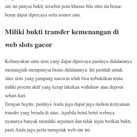
site ini punyai bukti, tersebut poin khusus bila situs itu benar-
benar dapat dipercaya serta nomor satu.
Miliki bukti transfer kemenangan di
web slots gacor
Kebanyakan situs slots yang dapat dipercaya pastinya didalamnya
memanglah mempunyai bisnis didalamnya. Ini pastilah untuk
situs slots yang gampang maxwin telah bisa terbuktikan tentu
miliki peserta aktif yang kerap lakukan withdraw atau deposit
sehari-hari.
Dengan begitu, pastinya Anda juga dapat juga mohon kenyataan
transfer yang berada di situs. Apabila betul-betul webnya
nyatanya banyak memiliki argumen dan tidak ingin berikan bukti,
pasti Anda juga perlu mengelak web-site ini.