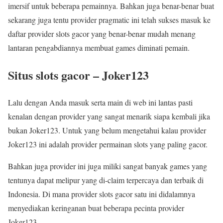
imersif untuk beberapa pemainnya. Bahkan juga benar-benar buat
sekarang juga tentu provider pragmatic ini telah sukses masuk ke
daftar provider slots gacor yang benar-benar mudah menang
lantaran pengabdiannya membuat games diminati pemain.
Situs slots gacor – Joker123
Lalu dengan Anda masuk serta main di web ini lantas pasti
kenalan dengan provider yang sangat menarik siapa kembali jika
bukan Joker123. Untuk yang belum mengetahui kalau provider
Joker123 ini adalah provider permainan slots yang paling gacor.
Bahkan juga provider ini juga miliki sangat banyak games yang
tentunya dapat melipur yang di-claim terpercaya dan terbaik di
Indonesia. Di mana provider slots gacor satu ini didalamnya
menyediakan keringanan buat beberapa pecinta provider
Joker123.