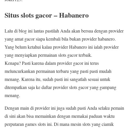
Situs slots gacor – Habanero
Lalu di blog ini lantas pastilah Anda akan bersua dengan provider
yang amat gacor siapa kembali bila bukan provider habanero.
Yang belum ketahui kalau provider Habanero ini ialah provider
yang menyiapkan permainan slots gacor terbaik.
Kenapa? Pasti karena dalam provider gacor ini terus
meluncurkankan permainan terbaru yang pasti pasti mudah
menang. Karena itu, sudah pasti ini sangatlah sesuai untuk
ditempatkan saja ke daftar provider slots gacor yang gampang
menang.
Dengan main di provider ini juga sudah pasti Anda selaku pemain
di sini akan bisa memainkan dengan memakai paduan waktu
perputaran games slots ini. Di mana mesin slots yang ciamik