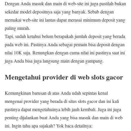
Dengan Anda masuk dan main di web-site ini juga pastilah bukan
sekedar model depositnya saja yang banyak. Sebab dengan
memakai web-site ini lantas dapat merasai minimum deposit yang
paling murah.
Tapi, sudah ketahui belum berapakah jumlah deposit yang berada
pada web ini. Pastinya Anda sebagai pemain bisa deposit dengan
nilai 10K saja. Renungkan dengan cuma nilai ini pastinya saat ini
juga Anda bisa juga langsung main dengan gampang.
Mengetahui provider di web slots gacor
Kemungkinan barusan di atas Anda udah sepintas kenal
mengenai provider yang berada di situs slots gacor dan ini kali
pastinya dapat mengetahuinya lebih jauh kembali. Juga ini juga
penting dijalankan buat Anda yang bisa masuk dan main di web
ini. Ingin tahu apa sajakah? Yok baca detailnya: