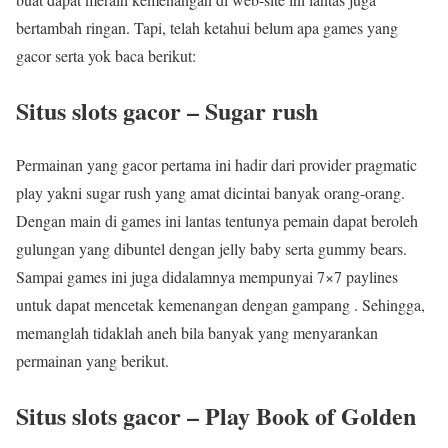
bertambah ringan. Tapi, telah ketahui belum apa games yang
gacor serta yok baca berikut:
Situs slots gacor – Sugar rush
Permainan yang gacor pertama ini hadir dari provider pragmatic
play yakni sugar rush yang amat dicintai banyak orang-orang.
Dengan main di games ini lantas tentunya pemain dapat beroleh
gulungan yang dibuntel dengan jelly baby serta gummy bears.
Sampai games ini juga didalamnya mempunyai 7×7 paylines
untuk dapat mencetak kemenangan dengan gampang . Sehingga,
memanglah tidaklah aneh bila banyak yang menyarankan
permainan yang berikut.
Situs slots gacor – Play Book of Golden