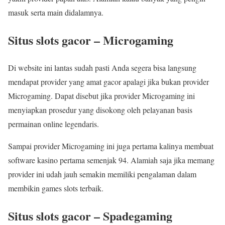
masuk serta main didalamnya.
Situs slots gacor – Microgaming
Di website ini lantas sudah pasti Anda segera bisa langsung
mendapat provider yang amat gacor apalagi jika bukan provider
Microgaming. Dapat disebut jika provider Microgaming ini
menyiapkan prosedur yang disokong oleh pelayanan basis
permainan online legendaris.
Sampai provider Microgaming ini juga pertama kalinya membuat
software kasino pertama semenjak 94. Alamiah saja jika memang
provider ini udah jauh semakin memiliki pengalaman dalam
membikin games slots terbaik.
Situs slots gacor – Spadegaming