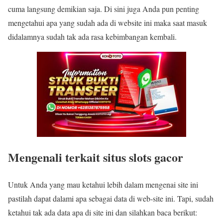
cuma langsung demikian saja. Di sini juga Anda pun penting
mengetahui apa yang sudah ada di website ini maka saat masuk
didalamnya sudah tak ada rasa kebimbangan kembali.
Mengenali terkait situs slots gacor
Untuk Anda yang mau ketahui lebih dalam mengenai site ini
pastilah dapat dalami apa sebagai data di web-site ini. Tapi, sudah
ketahui tak ada data apa di site ini dan silahkan baca berikut: