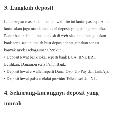
3. Langkah deposit
Lalu dengan masuk dan main di web-site ini lantas pastinya Anda
lantas akan juga mendapat model deposit yang paling beraneka.
Benar-benar dahulu buat deposit di web-site ini cuman gunakan
bank serta saat ini malah buat deposit dapat gunakan sangat
banyak model sebagaimana berikut:
• Deposit lewat bank lokal seperti bank BCA, BNI, BRI,
Berdikari, Danamon serta Panin Bank.
• Deposit lewat e-wallet seperti Dana, Ovo, Go Pay dan LinkAja.
• Deposit lewat pulsa melalui provider Telkomsel dan XL.
4. Sekurang-kurangnya deposit yang
murah