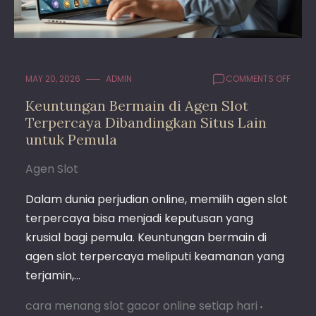
ON
MAY 20, 2026
ADMIN
COMMENTS OFF
KEUN
Keuntungan Bermain di Agen Slot
BERMA
Terpercaya Dibandingkan Situs Lain
DI
AGEN
untuk Pemula
SLOT
TERPE
Agen Slot
DIBAN
SITUS
Dalam dunia perjudian online, memilih agen slot
LAIN
terpercaya bisa menjadi keputusan yang
UNTU
PEMUL
krusial bagi pemula. Keuntungan bermain di
agen slot terpercaya meliputi keamanan yang
terjamin,…
cara menang slot gacor online setiap hari