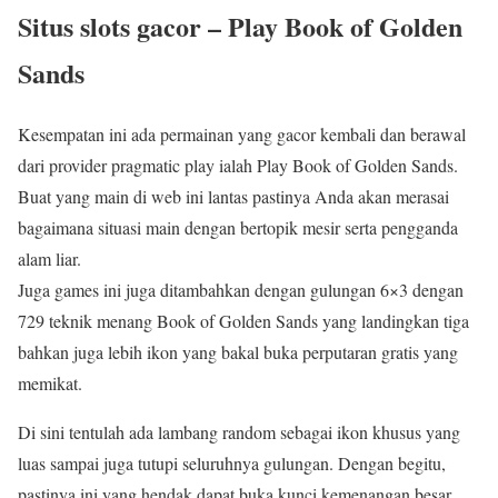
Situs slots gacor – Play Book of Golden
Sands
Kesempatan ini ada permainan yang gacor kembali dan berawal
dari provider pragmatic play ialah Play Book of Golden Sands.
Buat yang main di web ini lantas pastinya Anda akan merasai
bagaimana situasi main dengan bertopik mesir serta pengganda
alam liar.
Juga games ini juga ditambahkan dengan gulungan 6×3 dengan
729 teknik menang Book of Golden Sands yang landingkan tiga
bahkan juga lebih ikon yang bakal buka perputaran gratis yang
memikat.
Di sini tentulah ada lambang random sebagai ikon khusus yang
luas sampai juga tutupi seluruhnya gulungan. Dengan begitu,
pastinya ini yang hendak dapat buka kunci kemenangan besar