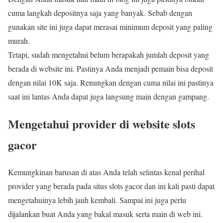
cuma langkah depositnya saja yang banyak. Sebab dengan
gunakan site ini juga dapat merasai minimum deposit yang paling
murah.
Tetapi, sudah mengetahui belum berapakah jumlah deposit yang
berada di website ini. Pastinya Anda menjadi pemain bisa deposit
dengan nilai 10K saja. Renungkan dengan cuma nilai ini pastinya
saat ini lantas Anda dapat juga langsung main dengan gampang.
Mengetahui provider di website slots
gacor
Kemungkinan barusan di atas Anda telah selintas kenal perihal
provider yang berada pada situs slots gacor dan ini kali pasti dapat
mengetahuinya lebih jauh kembali. Sampai ini juga perlu
dijalankan buat Anda yang bakal masuk serta main di web ini.