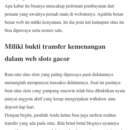
Apa kabar itu bisanya mencakup pedoman pembayaran dari
pemain yang awalnya pernah main di websitenya. Apabila benar-
benar web ini miliki kenyataan, itu dia poin inti kalaupun situs itu
bisa dipercaya serta nomor satu.
Miliki bukti transfer kemenangan
dalam web slots gacor
Rata-rata situs slots yang paling dipercaya pasti didalamnya
memanglah mempunyai transaksi didalamnya. Soal ini pastinya
buat situs slots yang gampang maxwin telah bisa dibuktikan nyata
punyai anggota aktif yang kerap mengerjakan withdraw atau
deposit tiap hari.
Dengan begitu, pastilah Anda lantas bisa juga mohon realitas
transfer yang ada pada situs. Bila betul-betul blognya nyatanya