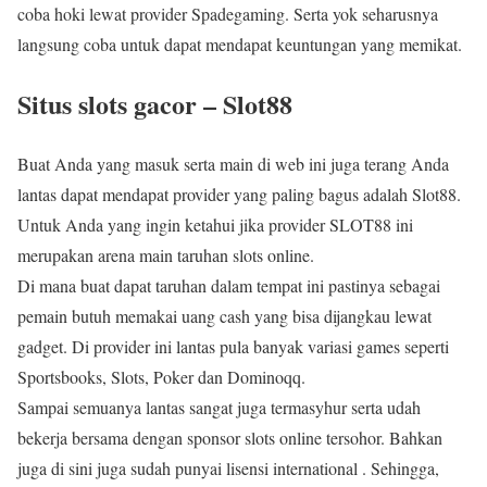
coba hoki lewat provider Spadegaming. Serta yok seharusnya
langsung coba untuk dapat mendapat keuntungan yang memikat.
Situs slots gacor – Slot88
Buat Anda yang masuk serta main di web ini juga terang Anda
lantas dapat mendapat provider yang paling bagus adalah Slot88.
Untuk Anda yang ingin ketahui jika provider SLOT88 ini
merupakan arena main taruhan slots online.
Di mana buat dapat taruhan dalam tempat ini pastinya sebagai
pemain butuh memakai uang cash yang bisa dijangkau lewat
gadget. Di provider ini lantas pula banyak variasi games seperti
Sportsbooks, Slots, Poker dan Dominoqq.
Sampai semuanya lantas sangat juga termasyhur serta udah
bekerja bersama dengan sponsor slots online tersohor. Bahkan
juga di sini juga sudah punyai lisensi international . Sehingga,