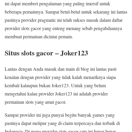
ini dapat memberi pengalaman yang paling imersif untuk
beberapa pemainnya. Sampai betul-betul untuk sekarang ini lantas
pastinya provider pragmatic ini telah sukses masuk dalam daftar
provider slots gacor yang enteng menang sebab pengabdiannya
membuat permainan dicintai pemain.
Situs slots gacor – Joker123
Lantas dengan Anda masuk dan main di blog ini lantas pasti
kenalan dengan provider yang tidak kalah menariknya siapa
kembali kalaupun bukan Joker123. Untuk yang belum
mengetahui kalau provider Joker123 ini adalah provider
permainan slots yang amat gacor.
Sampai provider ini juga punyai begitu banyak games yang
pastinya dapat melipur yang di-claim terpercaya dan terbaik di
Indonesia. Di mana provider slots gacor satu ini benar-benar