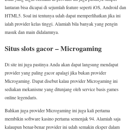
lantaran bisa dicapai di sejumlah feature seperti iOS, Android dan
HTML5. Soal ini tentunya udah dapat memperlihatkan jika ini
ialah provider kelas tinggi. Alamiah bila banyak yang pengin
masuk dan main didalamnya.
Situs slots gacor – Microgaming
Di site ini juga pastinya Anda akan dapat langsung mendapat
provider yang paling gacor apalagi jika bukan provider
Microgaming. Dapat disebut kalau provider Microgaming ini
sediakan mekanisme yang ditunjang oleh service basis games
online legendaris.
Bahkan juga provider Microgaming ini juga kali pertama
membikin software kasino pertama semenjak 94. Alamiah saja
kalaupun benar-benar provider ini udah semakin eksper dalam