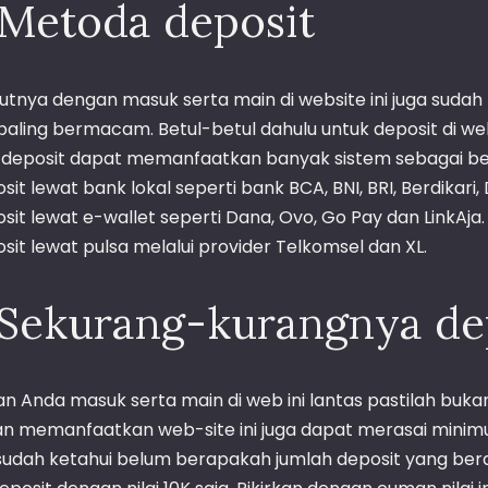
 Metoda deposit
jutnya dengan masuk serta main di website ini juga suda
paling bermacam. Betul-betul dahulu untuk deposit di we
 deposit dapat memanfaatkan banyak sistem sebagai ber
sit lewat bank lokal seperti bank BCA, BNI, BRI, Berdikar
sit lewat e-wallet seperti Dana, Ovo, Go Pay dan LinkAja.
osit lewat pulsa melalui provider Telkomsel dan XL.
 Sekurang-kurangnya de
n Anda masuk serta main di web ini lantas pastilah buk
n memanfaatkan web-site ini juga dapat merasai minimu
 sudah ketahui belum berapakah jumlah deposit yang ber