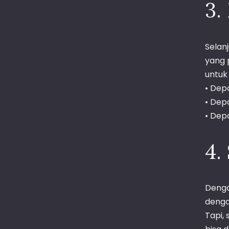
3.
Selan
yang 
untuk
• Depo
• Depo
• Dep
4.
Denga
denga
Tapi,