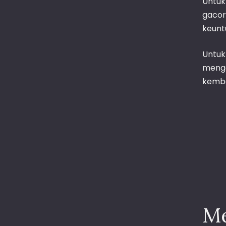
Untuk
gacor
keunt
Untuk
menge
kemba
Me