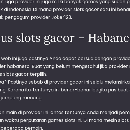
n juga provider ini juga miliki banyak games yang sudah 
ik di Indonesia. Di mana provider slots gacor satu ini 
k pengagum provider Joker123.
tus slots gacor – Haban
di web ini juga pastinya Anda dapat bersua dengan provid
der habanero. Buat yang belum mengetahui jika provide
slots gacor terpilih.
a? Pastinya sebab di provider gacor ini selalu melansirk
g. Karena itu, tentunya ini benar-benar begitu pas buat 
 gampang menang.
n main di provider ini lantas tentunya Anda menjadi pe
n waktu perputaran games slots ini. Di mana mesin slot
 beberapa pemain.