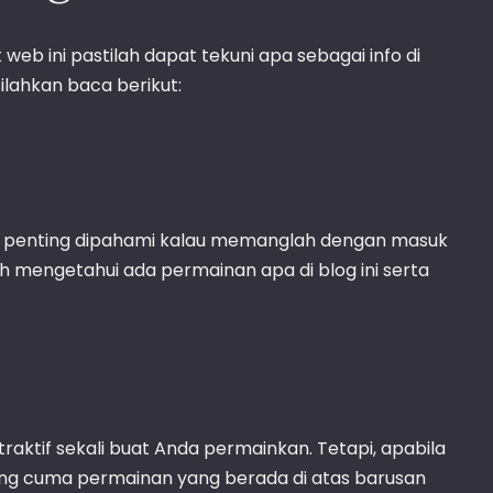
eb ini pastilah dapat tekuni apa sebagai info di
silahkan baca berikut:
lah penting dipahami kalau memanglah dengan masuk
ah mengetahui ada permainan apa di blog ini serta
traktif sekali buat Anda permainkan. Tetapi, apabila
ng cuma permainan yang berada di atas barusan