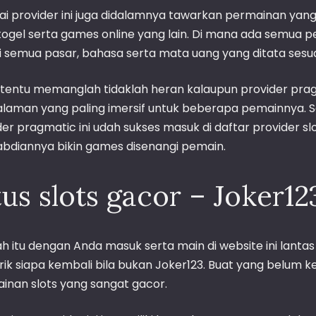
i provider ini juga didalamnya tawarkan permainan yang mu
 togel serta games online yang lain. Di mana ada semua 
di semua pasar, bahasa serta mata uang yang ditata sesu
tentu memanglah tidaklah heran kalaupun provider pra
laman yang paling imersif untuk beberapa pemainnya. Sa
der pragmatic ini udah sukses masuk di daftar provider 
bdiannya bikin games disenangi pemain.
tus slots gacor – Joker12
ah itu dengan Anda masuk serta main di website ini lanta
ik siapa kembali bila bukan Joker123. Buat yang belum ket
inan slots yang sangat gacor.