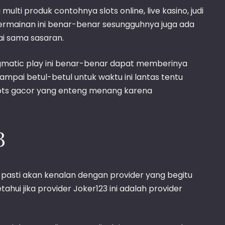
lti produk contohnya slots online, live kasino, judi
permainan ini benar-benar sesungguhnya juga ada
ai sama sasaran.
gmatic play ini benar-benar dapat memberinya
mpai betul-betul untuk waktu ini lantas tentu
slots gacor yang enteng menang karena
3
s pasti akan kenalan dengan provider yang begitu
ahui jika provider Joker123 ini adalah provider