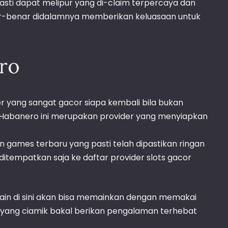
pasti dapat melipur yang di-claim terpercaya dan
benar-benar didalamnya memberikan keluasaan untuk
ero
er yang sangat gacor siapa kembali bila bukan
r Habanero ini merupakan provider yang menyiapkan
an games terbaru yang pasti telah dipastikan ringan
ditempatkan saja ke daftar provider slots gacor
main di sini akan bisa memainkan dengan memakai
s yang ciamik bakal berikan pengalaman terhebat