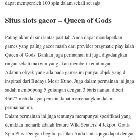
dapat memperoleh 100 spin dalam sekali set saja.
Situs slots gacor – Queen of Gods
Paling akhir di sini lantas pastilah Anda dapat mendapatkan
games yang paling gacor masih dari provider pragmatic play ialah
Queen of Gods. Bahkan juga permainan ini juga digadangkan
ringan sekali maxwin yang akan memberi keuntungan.
Adapun obyek yang ada pada games ini punyai objek yang di
inspirasi dari Budaya Mesir Kuno. Juga dalam permainan ini juga
sudah membopong 5 gulungan dengan 3 baris namun diberi
45672 metoda agar pemain dapat memenangkan dalam
permainan ini.
Dalam permainan ini juga tentunya mempunyai spesifikasi yang
demikian menarik adalah feature Wild Scatters, 4 Jekpot, Gratis
Spin Plus. Dengan begitu, pastilah Anda lantas juga dapat dengan