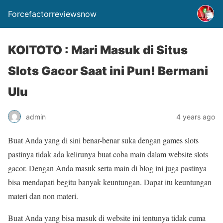
Forcefactorreviewsnow
KOITOTO : Mari Masuk di Situs
Slots Gacor Saat ini Pun! Bermani
Ulu
admin
4 years ago
Buat Anda yang di sini benar-benar suka dengan games slots
pastinya tidak ada kelirunya buat coba main dalam website slots
gacor. Dengan Anda masuk serta main di blog ini juga pastinya
bisa mendapati begitu banyak keuntungan. Dapat itu keuntungan
materi dan non materi.
Buat Anda yang bisa masuk di website ini tentunya tidak cuma