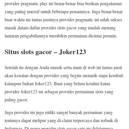
provider pragmatic play ini benar-benar bisa berikan pengalaman
yang paling imersif untuk beberapa pemainnya. Juga benar-benar
buat waktu ini lantas pastinya provider pragmatic ini udah sukses
masuk dalam daftar provider slots gacor yang mudah menang
lantaran pengabdiannya membikin permainan dicintai pemain.
Situs slots gacor – Joker123
Setelah itu dengan Anda masuk serta main di web ini lantas pasti
akan kenalan dengan provider yang begitu menarik siapa kembali
kalaupun bukan Joker123. Buat yang belum ketahui kalau
provider Joker123 ini sebagai provider permainan slots yang
paling gacor.
Juga provider ini juga miliki sangat banyak permainan yang
tentunya dapat melipur yang di-claim terpercaya dan terbaik di
Indonesia. Di mana provider slots gacor satu ini didalamnya