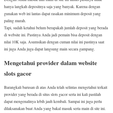
hanya langkah depositnya saja yang banyak. Karena dengan
gunakan web ini lantas dapat rasakan minimum deposit yang
paling murah.
Tapi, sudah ketahui belum berapakah jumlah deposit yang berada
di website ini. Pastinya Anda jadi pemain bisa deposit dengan
nilai 10K saja. Asumsikan dengan cuman nilai ini pastinya saat
ini juga Anda juga dapat langsung main secara gampang.
Mengetahui provider dalam website
slots gacor
Barangkali barusan di atas Anda telah selintas mengetahui terkait
provider yang berada di situs slots gacor serta ini kali pastilah
dapat mengenalinya lebih jauh kembali. Sampai ini juga perlu
dilaksanakan buat Anda yang bakal masuk serta main di site ini.