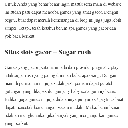
Untuk Anda yang benar-benar ingin masuk serta main di website
ini sudah pasti dapat mencoba games yang amat gacor. Dengan
begitu, buat dapat meraih kemenangan di blog ini juga juga lebih
simpel. Tetapi, telah ketahui belum apa games yang gacor dan
yok baca berikut:
Situs slots gacor – Sugar rush
Games yang gacor pertama ini ada dari provider pragmatic play
ialah sugar rush yang paling diminati beberapa orang. Dengan
main di permainan ini juga sudah pasti pemain dapat peroleh
gulungan yang dikepak dengan jelly baby serta gummy bears.
Bahkan juga games ini juga didalamnya punyai 7×7 paylines buat
dapat mencetak kemenangan secara mudah . Maka, benar-benar
tidaklah mengherankan jika banyak yang menganjurkan games
yang berikut.