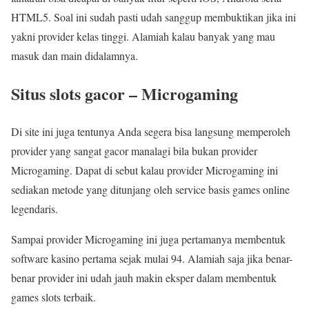
HTML5. Soal ini sudah pasti udah sanggup membuktikan jika ini
yakni provider kelas tinggi. Alamiah kalau banyak yang mau
masuk dan main didalamnya.
Situs slots gacor – Microgaming
Di site ini juga tentunya Anda segera bisa langsung memperoleh
provider yang sangat gacor manalagi bila bukan provider
Microgaming. Dapat di sebut kalau provider Microgaming ini
sediakan metode yang ditunjang oleh service basis games online
legendaris.
Sampai provider Microgaming ini juga pertamanya membentuk
software kasino pertama sejak mulai 94. Alamiah saja jika benar-
benar provider ini udah jauh makin eksper dalam membentuk
games slots terbaik.