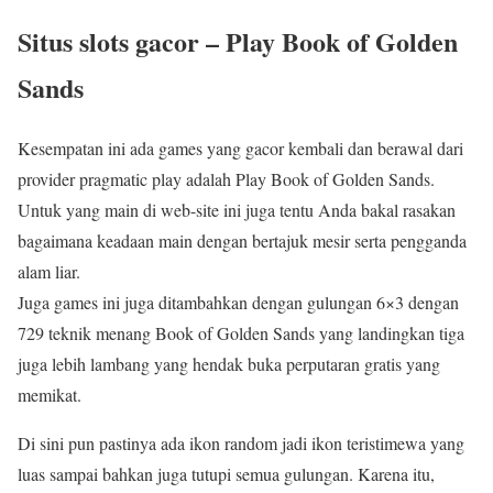
Situs slots gacor – Play Book of Golden
Sands
Kesempatan ini ada games yang gacor kembali dan berawal dari
provider pragmatic play adalah Play Book of Golden Sands.
Untuk yang main di web-site ini juga tentu Anda bakal rasakan
bagaimana keadaan main dengan bertajuk mesir serta pengganda
alam liar.
Juga games ini juga ditambahkan dengan gulungan 6×3 dengan
729 teknik menang Book of Golden Sands yang landingkan tiga
juga lebih lambang yang hendak buka perputaran gratis yang
memikat.
Di sini pun pastinya ada ikon random jadi ikon teristimewa yang
luas sampai bahkan juga tutupi semua gulungan. Karena itu,