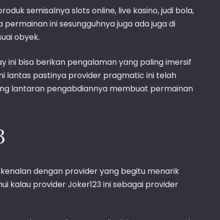
duk semisalnya slots online, live kasino, judi bola,
a permainan ini sesungguhnya juga ada juga di
uai obyek.
y ini bisa berikan pengalaman yang paling imersif
lantas pastinya provider pragmatic ini telah
enang lantaran pengabdiannya membuat permainan
3
i kenalan dengan provider yang begitu menarik
i kalau provider Joker123 ini sebagai provider