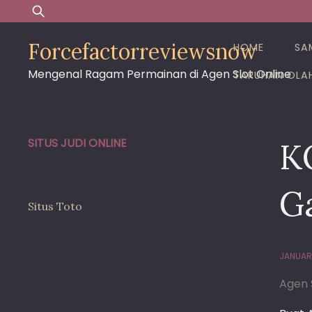
Skip
Search
to
for:
content
Forcefactorreviewsnow
HOME
SA
Mengenal Ragam Permainan di Agen Slot Online
TARUHAN OLA
SITUS JUDI ONLINE
K
Ga
Situs Toto
JANUARY
Agen 