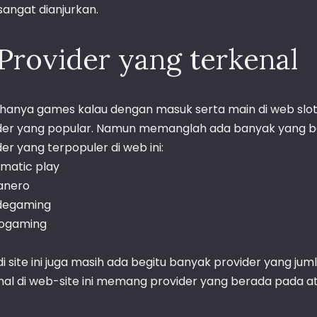
sangat dianjurkan.
 Provider yang terkenal
 hanya games kalau dengan masuk serta main di web slo
der yang popular. Namun memanglah ada banyak yang bel
er yang terpopuler di web ini:
gmatic play
anero
degaming
rogaming
 di site ini juga masih ada begitu banyak provider yang j
nal di web-site ini memang provider yang berada pada a