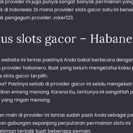
i provider ini juga punyai sangat banyak permainan yan
ik di Indonesia. Di mana provider slots gacor satu ini 
k pengagum provider Joker123.
tus slots gacor – Haban
di website ini lantas pastinya Anda bakal berbicara denga
 provider habanero. Buat yang belum mengetahui kalau p
slots gacor terpilih.
a? Pastinya sebab di provider gacor ini selalu mengelu
tikan enteng menang. Karena itu, tentunya ini sangatlah p
 yang ringan menang.
n main di provider ini lantas sudah pasti Anda sebagai 
an gabungan sepanjang perputaran permainan slots ini.
laman terbaik buat beberapa pemain.