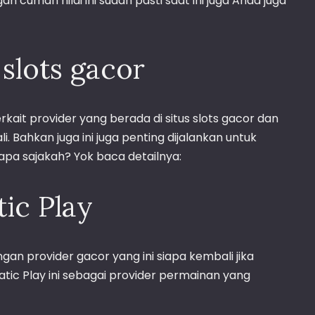
an cuman nilai ini sudah pasti saat ini juga Anda juga
slots gacor
ait provider yang berada di situs slots gacor dan
 Bahkan juga ini juga penting dijalankan untuk
 apa sajakah? Yok baca detailnya:
ic Play
gan provider gacor yang ini siapa kembali jika
tic Play ini sebagai provider permainan yang