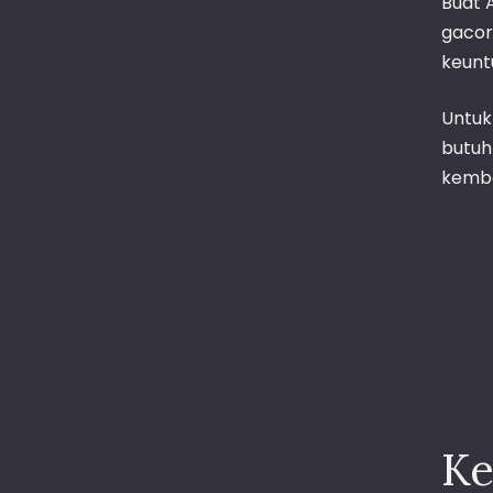
Buat 
gacor
keunt
Untuk 
butuh
kemba
Ke