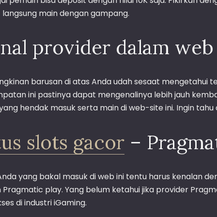
i pemain bisa deposit dengan nilai 10K saja. Pikirkan deng
 langsung main dengan gampang.
nal provider dalam web 
gkinan barusan di atas Anda udah sesaat mengetahui terk
patan ini pastinya dapat mengenalinya lebih jauh kembali.
yang hendak masuk serta main di web-site ini. Ingin tahu
tus slots gacor
– Pragmat
Anda yang bakal masuk di web ini tentu harus kenalan den
 Pragmatic play. Yang belum ketahui jika provider Pragma
ses di industri iGaming.