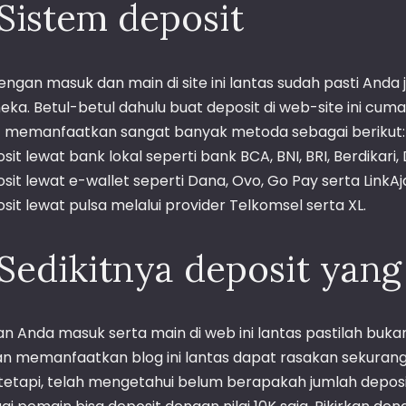
 Sistem deposit
dengan masuk dan main di site ini lantas sudah pasti And
eka. Betul-betul dahulu buat deposit di web-site ini cum
 memanfaatkan sangat banyak metoda sebagai berikut:
sit lewat bank lokal seperti bank BCA, BNI, BRI, Berdikar
sit lewat e-wallet seperti Dana, Ovo, Go Pay serta LinkAj
sit lewat pulsa melalui provider Telkomsel serta XL.
 Sedikitnya deposit yan
n Anda masuk serta main di web ini lantas pastilah buk
n memanfaatkan blog ini lantas dapat rasakan sekurang
tetapi, telah mengetahui belum berapakah jumlah deposit