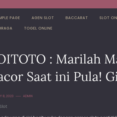
MPLE PAGE
AGEN SLOT
BACCARAT
SLOT ON
HRAGA
TOGEL ONLINE
OITOTO : Marilah Mas
cor Saat ini Pula! G
 8, 2023
ADMIN
Slot