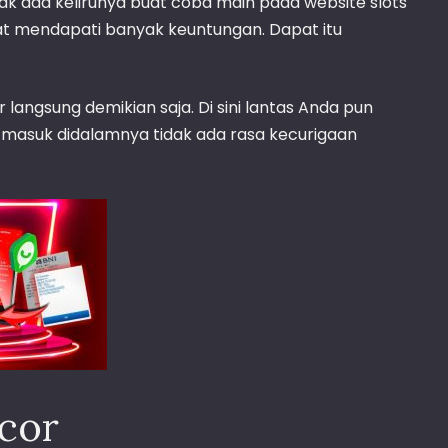
dak ada kelirunya buat coba main pada website slots
DI
pat mendapati banyak keuntungan. Dapat itu
SITUS
SLOTS
GACO
SAAT
 langsung demikian saja. Di sini lantas Anda pun
INI
 masuk didalamnya tidak ada rasa kecurigaan
PULA!
GIANY
acor