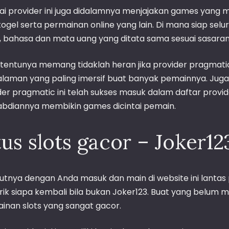
 provider ini juga didalamnya menjajakan games yang multi
 togel serta permainan online yang lain. Di mana siap sel
, bahasa dan mata uang yang ditata sama sesuai sasaran
tentunya memang tidaklah heran jika provider pragmati
laman yang paling imersif buat banyak pemainnya. Juga b
der pragmatic ini telah sukses masuk dalam daftar provi
bdiannya membikin games dicintai pemain.
tus slots gacor – Joker12
jutnya dengan Anda masuk dan main di website ini lantas
ik siapa kembali bila bukan Joker123. Buat yang belum me
inan slots yang sangat gacor.