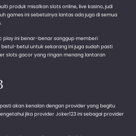
 produk misalkan slots online, live kasino, judi
uruh games ini sebetulnya lantas ada juga di semua
.
c play ini benar-benar sanggup memberi
etul-betul untuk sekarang ini juga sudah pasti
der slots gacor yang ringan menang lantaran
3
 pasti akan kenalan dengan provider yang begitu
ngetahui jika provider Joker123 ini sebagai provider