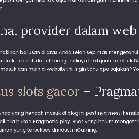
eposit dengan nilai 10K saja. Pikirkan dengan nilai ini ten
h.
nal provider dalam web 
gkinan barusan di atas Anda telah sepintas mengetahui pe
ini kali pastilah dapat mengenalinya lebih jauh kembali. 
 masuk dan main di website ini. Ingin tahu apa sajakah? 
tus slots gacor
– Pragmat
Anda yang hendak masuk di blog ini pastinya mesti kenal
li bila bukan Pragmatic play. Buat yang belum mengetahui
inan yang tersukses di industri iGaming.