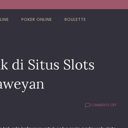
LINE
POKER ONLINE
ROULETTE
 di Situs Slots
Laweyan
ON
COMMENTS OFF
KOITO
:
MARI
MASUK