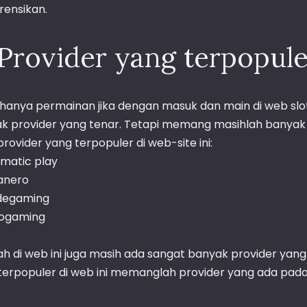
rensikan.
 Provider yang terpopule
 hanya permainan jika dengan masuk dan main di web slo
k provider yang tenar. Tetapi memang masihlah banyak y
provider yang terpopuler di web-site ini:
gmatic play
anero
degaming
rogaming
lah di web ini juga masih ada sangat banyak provider ya
terpopuler di web ini memanglah provider yang ada pada