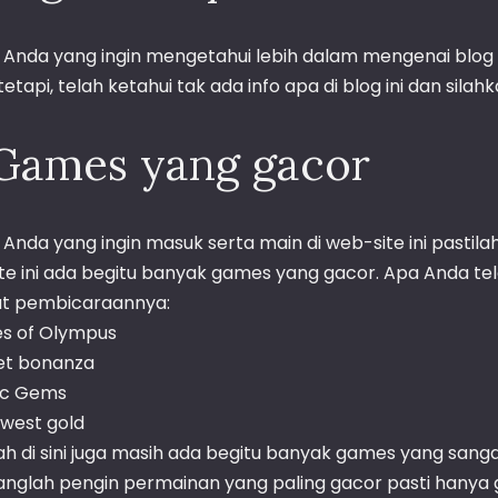
 Anda yang ingin mengetahui lebih dalam mengenai blog ini
etapi, telah ketahui tak ada info apa di blog ini dan silah
 Games yang gacor
 Anda yang ingin masuk serta main di web-site ini pasti
te ini ada begitu banyak games yang gacor. Apa Anda tel
ut pembicaraannya:
es of Olympus
et bonanza
ec Gems
 west gold
lah di sini juga masih ada begitu banyak games yang sang
glah pengin permainan yang paling gacor pasti hanya g