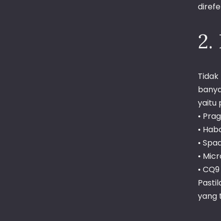
direfe
2.
Tidak
banya
yaitu 
• Pra
• Hab
• Spa
• Mic
• CQ9
Pasti
yang 