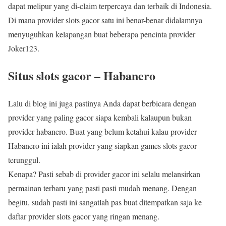
dapat melipur yang di-claim terpercaya dan terbaik di Indonesia.
Di mana provider slots gacor satu ini benar-benar didalamnya
menyuguhkan kelapangan buat beberapa pencinta provider
Joker123.
Situs slots gacor – Habanero
Lalu di blog ini juga pastinya Anda dapat berbicara dengan
provider yang paling gacor siapa kembali kalaupun bukan
provider habanero. Buat yang belum ketahui kalau provider
Habanero ini ialah provider yang siapkan games slots gacor
terunggul.
Kenapa? Pasti sebab di provider gacor ini selalu melansirkan
permainan terbaru yang pasti pasti mudah menang. Dengan
begitu, sudah pasti ini sangatlah pas buat ditempatkan saja ke
daftar provider slots gacor yang ringan menang.