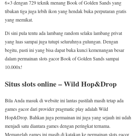
6×3 dengan 729 teknik menang Book of Golden Sands yang
tibakan tiga juga lebih ikon yang hendak buka perputaran gratis
yang memikat.
Di sini pula tentu ada lambang random selaku lambang privat
yang luas sampai juga tutupi seluruhnya gulungan. Dengan
begitu, pasti ini yang bisa dapat buka kunci kemenangan besar
dalam permainan slots gacor Book of Golden Sands sampai
10.000x!
Situs slots online – Wild Hop&Drop
Bila Anda masuk di website ini lantas pastilah masih tetap ada
games gacor dari provider pragmatic play adalah Wild
Hop&Drop. Bahkan juga permainan ini juga yang sejauh ini udah
menjadi satu diantara games dengan peringkat ternama.
Memanglah games ini masih di katakan ke permainan slots gacor