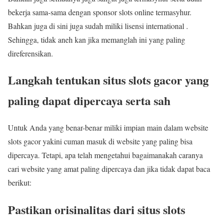
bekerja sama-sama dengan sponsor slots online termasyhur.
Bahkan juga di sini juga sudah miliki lisensi international .
Sehingga, tidak aneh kan jika memanglah ini yang paling
direferensikan.
Langkah tentukan situs slots gacor yang
paling dapat dipercaya serta sah
Untuk Anda yang benar-benar miliki impian main dalam website
slots gacor yakini cuman masuk di website yang paling bisa
dipercaya. Tetapi, apa telah mengetahui bagaimanakah caranya
cari website yang amat paling dipercaya dan jika tidak dapat baca
berikut:
Pastikan orisinalitas dari situs slots