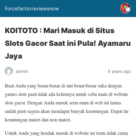
Forcefactorreviewsnow
KOITOTO : Mari Masuk di Situs
Slots Gacor Saat ini Pula! Ayamaru
Jaya
admin
4 years ago
Buat Anda yang benar-benar di sini benar-benar suka dengan
games slots pasti tidak ada kelirunya untuk coba main di website
slots gacor. Dengan Anda masuk serta main di web ini lantas
sudah pasti segera akan mendapat banyak keuntungan. Dapat itu
keuntungan materi dan non materi.
Untuk Anda yang hendak masuk di website ini tentu tidak cuma