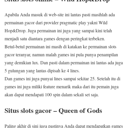
Apabila Anda masuk di web-site ini lantas pasti masihlah ada
permainan gacor dari provider pragmatic play yakni Wild
Hop&Drop. Juga permainan ini juga yang sampai kini telah
menjadi satu diantara games dengan peringkat terbeken.
Betul-betul permainan ini masih di katakan ke permainan slots
gacor teranyar, namun malah games ini pula punya penampilan
yang demikian lux. Dan pasti dalam permainan ini lantas ada juga
5 gulungan yang lantas dipisah ke 4 lines.
Dan games ini juga punyai lines sampai sekitar 25. Setelah itu di
games ini juga miliki feature menarik maka dari itu pemain juga
akan dapat mendapati 100 spin dalam sekali set saja.
Situs slots gacor – Queen of Gods
Paling akhir di sini juga pastinya Anda dapat mendapatkan games