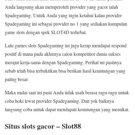
Anda langsung akan memperoleh provider yang gacor ialah
Spadegaming. Untuk Anda yang ingin ketahui kalau provider
Spadegaming ini sebagai provider no 1 yang sediakan kumpulan
game slots dengan spek SLOT4D terhebat.
Lalu games slots Spadegaming ini juga kerap mendapat respond
positif di mana pada akhirnya calon kompetitior dunia sukses
merajut kerja-sama dengan Spadegaming. Perihal ini pastinya
sebab telah bisa terbuktikan bisa berikan hasil keuntungan yang
paling besar.
Maka mulai saat ini pasti Anda tidak usah berasa ragu-ragu untuk
coba hoki lewat provider Spadegaming. Dan yok baiknya
langsung coba untuk dapat mendapati keuntungan yang memikat.
Situs slots gacor – Slot88