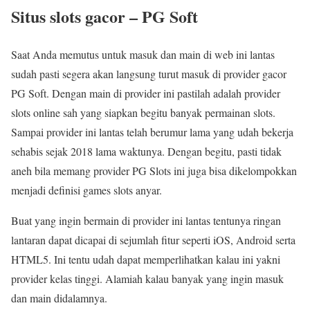
Situs slots gacor – PG Soft
Saat Anda memutus untuk masuk dan main di web ini lantas
sudah pasti segera akan langsung turut masuk di provider gacor
PG Soft. Dengan main di provider ini pastilah adalah provider
slots online sah yang siapkan begitu banyak permainan slots.
Sampai provider ini lantas telah berumur lama yang udah bekerja
sehabis sejak 2018 lama waktunya. Dengan begitu, pasti tidak
aneh bila memang provider PG Slots ini juga bisa dikelompokkan
menjadi definisi games slots anyar.
Buat yang ingin bermain di provider ini lantas tentunya ringan
lantaran dapat dicapai di sejumlah fitur seperti iOS, Android serta
HTML5. Ini tentu udah dapat memperlihatkan kalau ini yakni
provider kelas tinggi. Alamiah kalau banyak yang ingin masuk
dan main didalamnya.