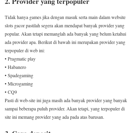
2. Provider yang terpopuler
Tidak hanya games jika dengan masuk serta main dalam website
slots gacor pastilah segera akan mendapat banyak provider yang
popular. Akan tetapi memanglah ada banyak yang belum ketahui
ada provider apa. Berikut di bawah ini merupakan provider yang
terpopuler di web ini:
• Pragmatic play
• Habanero
• Spadegaming
• Microgaming
• CQ9
Pasti di web-site ini juga masih ada banyak provider yang banyak
sampai beberapa puluh provider. Akan tetapi, yang terpopuler di
site ini memang provider yang ada pada atas barusan.