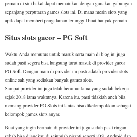
pemain di sini bakal dapat memainkan dengan gunakan gabungan
sepanjang perputaran games slots ini. Di mana mesin slots yang
apik dapat memberi pengalaman terunggul buat banyak pemain.
Situs slots gacor – PG Soft
Waktu Anda memutus untuk masuk serta main di blog ini juga
sudah pasti segera bisa langsung turut masuk di provider gacor
PG Soft. Dengan main di provider ini pasti adalah provider slots
online sah yang sediakan banyak games slots.
Sampai provider ini juga telah berumur lama yang sudah bekerja
sejak 2018 lama waktunya. Karena itu, pasti tidaklah aneh bila
memang provider PG Slots ini lantas bisa dikelompokkan sebagai
kelompok games slots anyar.
Buat yang ingin bermain di provider ini juga sudah pasti ringan
sebab bisa dijangkau di sejumlah piranti seperti iOS, Android dan