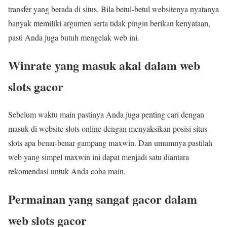
transfer yang berada di situs. Bila betul-betul websitenya nyatanya
banyak memiliki argumen serta tidak pingin berikan kenyataan,
pasti Anda juga butuh mengelak web ini.
Winrate yang masuk akal dalam web
slots gacor
Sebelum waktu main pastinya Anda juga penting cari dengan
masuk di website slots online dengan menyaksikan posisi situs
slots apa benar-benar gampang maxwin. Dan umumnya pastilah
web yang simpel maxwin ini dapat menjadi satu diantara
rekomendasi untuk Anda coba main.
Permainan yang sangat gacor dalam
web slots gacor