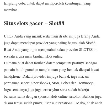
langsung coba untuk dapat memperoleh keuntungan yang
memikat.
Situs slots gacor – Slot88
Untuk Anda yang masuk serta main di site ini juga terang Anda
juga dapat mendapat provider yang paling bagus ialah Slot88.
Buat Anda yang ingin mengetahui kalau provider SLOT88 ini
sesuatu arena main taruhan slots online.
Di mana buat dapat taruhan dalam tempat ini pastinya sebagai
pemain butuh gunakan uang kontan yang hendak dicapai lewat
handphone. Dalam provider ini juga banyak juga macam
permainan seperti Sportsbooks, Slots, Poker dan Dominoqq.
Juga semuanya juga juga termasyhur serta sudah bekerja
bersama-sama dengan sponsor slots online tersohor. Bahkan juga
di sini lantas sudah punyai lisensi international . Maka, tidak aneh