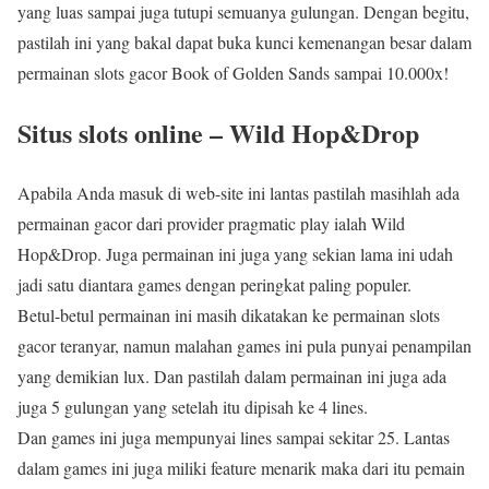
yang luas sampai juga tutupi semuanya gulungan. Dengan begitu,
pastilah ini yang bakal dapat buka kunci kemenangan besar dalam
permainan slots gacor Book of Golden Sands sampai 10.000x!
Situs slots online – Wild Hop&Drop
Apabila Anda masuk di web-site ini lantas pastilah masihlah ada
permainan gacor dari provider pragmatic play ialah Wild
Hop&Drop. Juga permainan ini juga yang sekian lama ini udah
jadi satu diantara games dengan peringkat paling populer.
Betul-betul permainan ini masih dikatakan ke permainan slots
gacor teranyar, namun malahan games ini pula punyai penampilan
yang demikian lux. Dan pastilah dalam permainan ini juga ada
juga 5 gulungan yang setelah itu dipisah ke 4 lines.
Dan games ini juga mempunyai lines sampai sekitar 25. Lantas
dalam games ini juga miliki feature menarik maka dari itu pemain