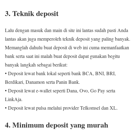
3. Teknik deposit
Lalu dengan masuk dan main di site ini lantas sudah pasti Anda
lantas akan juga memperoleh teknik deposit yang paling banyak.
Memanglah dahulu buat deposit di web ini cuma memanfaatkan
bank serta saat ini malah buat deposit dapat gunakan begitu
banyak langkah sebagai berikut:
• Deposit lewat bank lokal seperti bank BCA, BNI, BRI,
Berdikari, Danamon serta Panin Bank.
• Deposit lewat e-wallet seperti Dana, Ovo, Go Pay serta
LinkAja.
• Deposit lewat pulsa melalui provider Telkomsel dan XL.
4. Minimum deposit yang murah