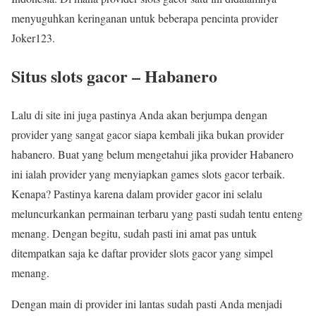
menyuguhkan keringanan untuk beberapa pencinta provider
Joker123.
Situs slots gacor – Habanero
Lalu di site ini juga pastinya Anda akan berjumpa dengan
provider yang sangat gacor siapa kembali jika bukan provider
habanero. Buat yang belum mengetahui jika provider Habanero
ini ialah provider yang menyiapkan games slots gacor terbaik.
Kenapa? Pastinya karena dalam provider gacor ini selalu
meluncurkankan permainan terbaru yang pasti sudah tentu enteng
menang. Dengan begitu, sudah pasti ini amat pas untuk
ditempatkan saja ke daftar provider slots gacor yang simpel
menang.
Dengan main di provider ini lantas sudah pasti Anda menjadi