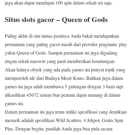
juga akan dapat mendapat 100 spin dalam sekali set saja.
Situs slots gacor – Queen of Gods
Paling akhir di sini lantas pastinya Anda bakal mendapatkan
permainan yang paling gacor masih dari provider pragmatic play
yakni Queen of Gods. Sampai permainan ini juga digadang
ringan sekali maxwin yang pasti memberikan keuntungan.
Akan halnya obyek yang ada pada games ini punyai topik yang
memperoleh ide dari Budaya Mesir Kuno. Bahkan juga dalam
games ini juga udah membawa 5 gulungan dengan 3 baris tapi
dikasihkan 45672 sistem biar pemain dapat menang di dalam
games ini.
Dalam permainan ini juga tentu miliki spesifikasi yang demikian
menarik adalah spesifikasi Wild Scatters, 4 Jekpot, Gratis Spin
Plus. Dengan begitu, pastilah Anda juga bisa pula secara