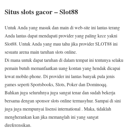
Situs slots gacor – Slot88
Untuk Anda yang masuk dan main di web-site ini lantas terang
Anda lantas dapat mendapati provider yang paling kece yakni
Slot88. Untuk Anda yang mau tahu jika provider SLOT88 ini
sesuatu arena main taruhan slots online.
Di mana untuk dapat taruhan di dalam tempat ini tentunya selaku
pemain butuh memanfaatkan uang kontan yang hendak dicapai
lewat mobile-phone. Di provider ini lantas banyak pula jenis
games seperti Sportsbooks, Slots, Poker dan Dominoqq.
Bahkan juga seluruhnya juga sangat tenar dan sudah bekerja
bersama dengan sponsor slots online termasyhur. Sampai di sini
juga juga mempunyai lisensi international . Maka, tidaklah
mengherankan kan jika memanglah ini yang sangat
direferensikan.