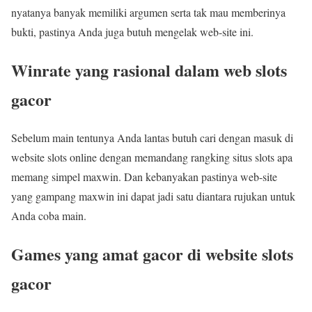
nyatanya banyak memiliki argumen serta tak mau memberinya
bukti, pastinya Anda juga butuh mengelak web-site ini.
Winrate yang rasional dalam web slots
gacor
Sebelum main tentunya Anda lantas butuh cari dengan masuk di
website slots online dengan memandang rangking situs slots apa
memang simpel maxwin. Dan kebanyakan pastinya web-site
yang gampang maxwin ini dapat jadi satu diantara rujukan untuk
Anda coba main.
Games yang amat gacor di website slots
gacor