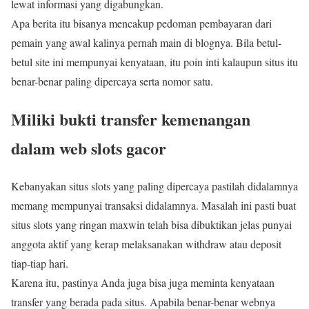
lewat informasi yang digabungkan.
Apa berita itu bisanya mencakup pedoman pembayaran dari
pemain yang awal kalinya pernah main di blognya. Bila betul-
betul site ini mempunyai kenyataan, itu poin inti kalaupun situs itu
benar-benar paling dipercaya serta nomor satu.
Miliki bukti transfer kemenangan
dalam web slots gacor
Kebanyakan situs slots yang paling dipercaya pastilah didalamnya
memang mempunyai transaksi didalamnya. Masalah ini pasti buat
situs slots yang ringan maxwin telah bisa dibuktikan jelas punyai
anggota aktif yang kerap melaksanakan withdraw atau deposit
tiap-tiap hari.
Karena itu, pastinya Anda juga bisa juga meminta kenyataan
transfer yang berada pada situs. Apabila benar-benar webnya