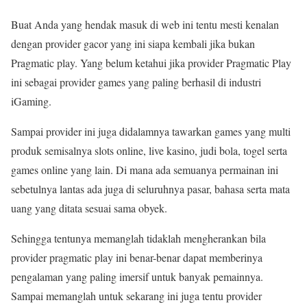
Buat Anda yang hendak masuk di web ini tentu mesti kenalan
dengan provider gacor yang ini siapa kembali jika bukan
Pragmatic play. Yang belum ketahui jika provider Pragmatic Play
ini sebagai provider games yang paling berhasil di industri
iGaming.
Sampai provider ini juga didalamnya tawarkan games yang multi
produk semisalnya slots online, live kasino, judi bola, togel serta
games online yang lain. Di mana ada semuanya permainan ini
sebetulnya lantas ada juga di seluruhnya pasar, bahasa serta mata
uang yang ditata sesuai sama obyek.
Sehingga tentunya memanglah tidaklah mengherankan bila
provider pragmatic play ini benar-benar dapat memberinya
pengalaman yang paling imersif untuk banyak pemainnya.
Sampai memanglah untuk sekarang ini juga tentu provider