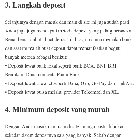
3. Langkah deposit
Selanjutnya dengan masuk dan main di site ini juga sudah pasti
Anda juga juga mendapati metoda deposit yang paling beraneka.
Benar-benar dahulu buat deposit di blog ini cuma memakai bank
dan saat ini malah buat deposit dapat memanfaatkan begitu
banyak metoda sebagai berikut:
• Deposit lewat bank lokal seperti bank BCA, BNI, BRI,
Berdikari, Danamon serta Panin Bank.
• Deposit lewat e-wallet seperti Dana, Ovo, Go Pay dan LinkAja.
• Deposit lewat pulsa melalui provider Telkomsel dan XL.
4. Minimum deposit yang murah
Dengan Anda masuk dan main di site ini juga pastilah bukan
sekedar sistem depositnya saja yang banyak. Sebab dengan