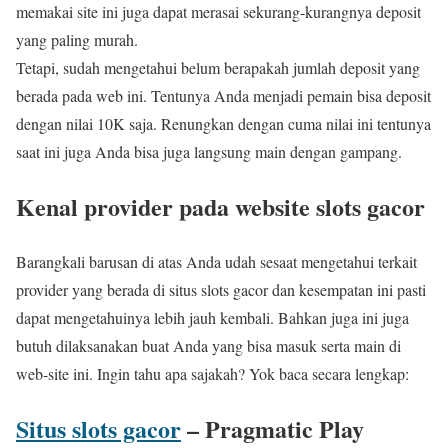
memakai site ini juga dapat merasai sekurang-kurangnya deposit
yang paling murah.
Tetapi, sudah mengetahui belum berapakah jumlah deposit yang
berada pada web ini. Tentunya Anda menjadi pemain bisa deposit
dengan nilai 10K saja. Renungkan dengan cuma nilai ini tentunya
saat ini juga Anda bisa juga langsung main dengan gampang.
Kenal provider pada website slots gacor
Barangkali barusan di atas Anda udah sesaat mengetahui terkait
provider yang berada di situs slots gacor dan kesempatan ini pasti
dapat mengetahuinya lebih jauh kembali. Bahkan juga ini juga
butuh dilaksanakan buat Anda yang bisa masuk serta main di
web-site ini. Ingin tahu apa sajakah? Yok baca secara lengkap:
Situs slots gacor
– Pragmatic Play