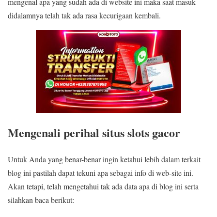
mengenal apa yang sudah ada di website ini maka saat masuk
didalamnya telah tak ada rasa kecurigaan kembali.
Mengenali perihal situs slots gacor
Untuk Anda yang benar-benar ingin ketahui lebih dalam terkait
blog ini pastilah dapat tekuni apa sebagai info di web-site ini.
Akan tetapi, telah mengetahui tak ada data apa di blog ini serta
silahkan baca berikut: