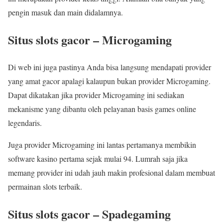
pengin masuk dan main didalamnya.
Situs slots gacor – Microgaming
Di web ini juga pastinya Anda bisa langsung mendapati provider
yang amat gacor apalagi kalaupun bukan provider Microgaming.
Dapat dikatakan jika provider Microgaming ini sediakan
mekanisme yang dibantu oleh pelayanan basis games online
legendaris.
Juga provider Microgaming ini lantas pertamanya membikin
software kasino pertama sejak mulai 94. Lumrah saja jika
memang provider ini udah jauh makin profesional dalam membuat
permainan slots terbaik.
Situs slots gacor – Spadegaming