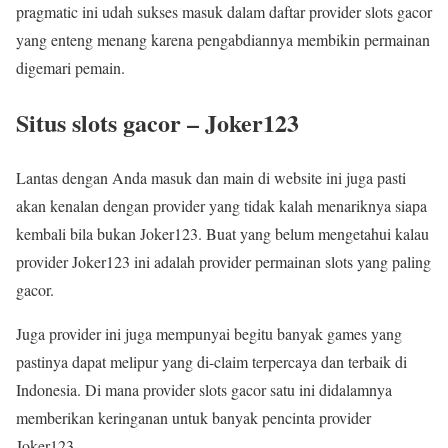
pragmatic ini udah sukses masuk dalam daftar provider slots gacor
yang enteng menang karena pengabdiannya membikin permainan
digemari pemain.
Situs slots gacor – Joker123
Lantas dengan Anda masuk dan main di website ini juga pasti
akan kenalan dengan provider yang tidak kalah menariknya siapa
kembali bila bukan Joker123. Buat yang belum mengetahui kalau
provider Joker123 ini adalah provider permainan slots yang paling
gacor.
Juga provider ini juga mempunyai begitu banyak games yang
pastinya dapat melipur yang di-claim terpercaya dan terbaik di
Indonesia. Di mana provider slots gacor satu ini didalamnya
memberikan keringanan untuk banyak pencinta provider
Joker123.