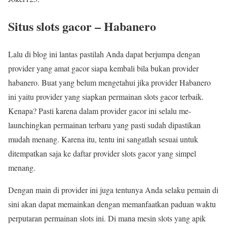
Situs slots gacor – Habanero
Lalu di blog ini lantas pastilah Anda dapat berjumpa dengan
provider yang amat gacor siapa kembali bila bukan provider
habanero. Buat yang belum mengetahui jika provider Habanero
ini yaitu provider yang siapkan permainan slots gacor terbaik.
Kenapa? Pasti karena dalam provider gacor ini selalu me-
launchingkan permainan terbaru yang pasti sudah dipastikan
mudah menang. Karena itu, tentu ini sangatlah sesuai untuk
ditempatkan saja ke daftar provider slots gacor yang simpel
menang.
Dengan main di provider ini juga tentunya Anda selaku pemain di
sini akan dapat memainkan dengan memanfaatkan paduan waktu
perputaran permainan slots ini. Di mana mesin slots yang apik