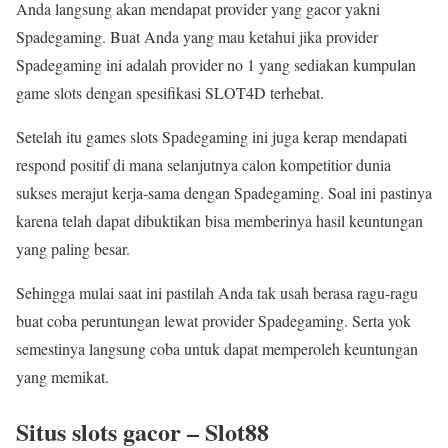
Anda langsung akan mendapat provider yang gacor yakni
Spadegaming. Buat Anda yang mau ketahui jika provider
Spadegaming ini adalah provider no 1 yang sediakan kumpulan
game slots dengan spesifikasi SLOT4D terhebat.
Setelah itu games slots Spadegaming ini juga kerap mendapati
respond positif di mana selanjutnya calon kompetitior dunia
sukses merajut kerja-sama dengan Spadegaming. Soal ini pastinya
karena telah dapat dibuktikan bisa memberinya hasil keuntungan
yang paling besar.
Sehingga mulai saat ini pastilah Anda tak usah berasa ragu-ragu
buat coba peruntungan lewat provider Spadegaming. Serta yok
semestinya langsung coba untuk dapat memperoleh keuntungan
yang memikat.
Situs slots gacor – Slot88