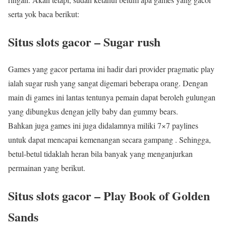
serta yok baca berikut:
Situs slots gacor – Sugar rush
Games yang gacor pertama ini hadir dari provider pragmatic play
ialah sugar rush yang sangat digemari beberapa orang. Dengan
main di games ini lantas tentunya pemain dapat beroleh gulungan
yang dibungkus dengan jelly baby dan gummy bears.
Bahkan juga games ini juga didalamnya miliki 7×7 paylines
untuk dapat mencapai kemenangan secara gampang . Sehingga,
betul-betul tidaklah heran bila banyak yang menganjurkan
permainan yang berikut.
Situs slots gacor – Play Book of Golden
Sands