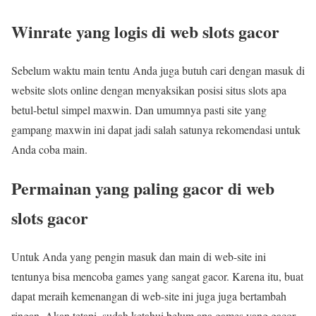
Winrate yang logis di web slots gacor
Sebelum waktu main tentu Anda juga butuh cari dengan masuk di
website slots online dengan menyaksikan posisi situs slots apa
betul-betul simpel maxwin. Dan umumnya pasti site yang
gampang maxwin ini dapat jadi salah satunya rekomendasi untuk
Anda coba main.
Permainan yang paling gacor di web
slots gacor
Untuk Anda yang pengin masuk dan main di web-site ini
tentunya bisa mencoba games yang sangat gacor. Karena itu, buat
dapat meraih kemenangan di web-site ini juga juga bertambah
ringan. Akan tetapi, sudah ketahui belum apa games yang gacor