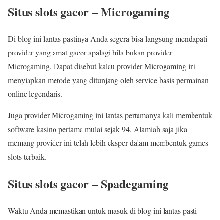
Situs slots gacor – Microgaming
Di blog ini lantas pastinya Anda segera bisa langsung mendapati
provider yang amat gacor apalagi bila bukan provider
Microgaming. Dapat disebut kalau provider Microgaming ini
menyiapkan metode yang ditunjang oleh service basis permainan
online legendaris.
Juga provider Microgaming ini lantas pertamanya kali membentuk
software kasino pertama mulai sejak 94. Alamiah saja jika
memang provider ini telah lebih eksper dalam membentuk games
slots terbaik.
Situs slots gacor – Spadegaming
Waktu Anda memastikan untuk masuk di blog ini lantas pasti