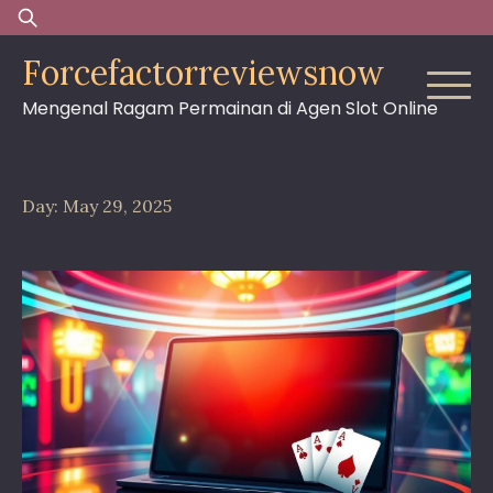
Skip
Search
to
for:
Forcefactorreviewsnow
content
Mengenal Ragam Permainan di Agen Slot Online
Day:
May 29, 2025