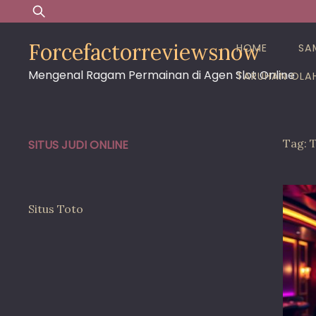
Skip
Search
to
for:
content
Forcefactorreviewsnow
HOME
SA
Mengenal Ragam Permainan di Agen Slot Online
TARUHAN OLA
Tag:
T
SITUS JUDI ONLINE
Situs Toto