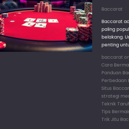
Baccarat
Baccarat ad
paling popu
belakang. U
penting unt
baccarat on
Cara Berma
Panduan Bac
Perbedaan B
Situs Baccar
strategi me
Teknik Taru
Tips Berma
Trik Jitu Ba