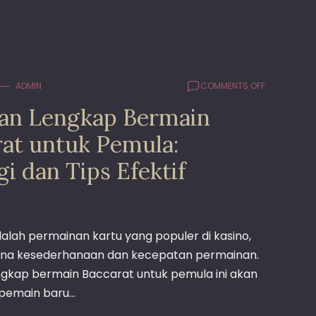
ON
ADMIN
COMMENTS OFF
PANDUAN
an Lengkap Bermain
LENGKAP
BERMAIN
at untuk Pemula:
BACCARAT
UNTUK
gi dan Tips Efektif
PEMULA:
STRATEGI
DAN
TIPS
EFEKTIF
alah permainan kartu yang populer di kasino,
ena kesederhanaan dan kecepatan permainan.
gkap bermain Baccarat untuk pemula ini akan
pemain baru…