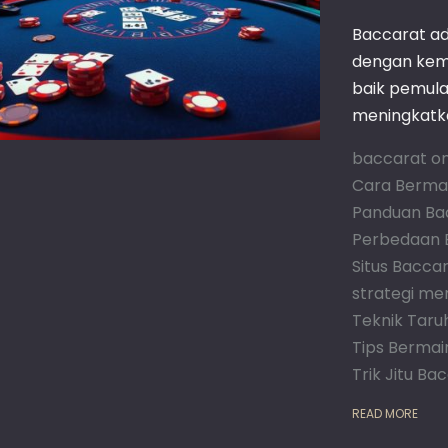
Baccarat ad
dengan kem
baik pemul
meningkatk
baccarat on
Cara Berma
Panduan Bac
Perbedaan B
Situs Baccar
strategi me
Teknik Taru
Tips Berma
Trik Jitu Ba
READ MORE