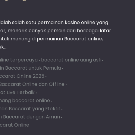
UNTUK
PEMAIN
PEMULA
DAN
alah salah satu permainan kasino online yang
BERPENGAL
ler, menarik banyak pemain dari berbagai latar
ntuk menang di permainan Baccarat online,
uk…
line terpercaya
baccarat online uang asli
in Baccarat untuk Pemula
carat Online 2025
accarat Online dan Offline
at Live Terbaik
nang baccarat online
han Baccarat yang Efektif
in Baccarat dengan Aman
ccarat Online