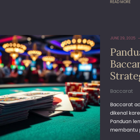
READ MORE
JUNE 29, 2025
Pandu
Baccar
Strate
Baccarat
Baccarat ad
dikenal kar
Panduan len
membantu 