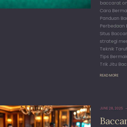
baccarat on
Cara Berma
Panduan Bac
Perbedaan B
Situs Baccar
strategi me
Teknik Taru
Tips Berma
Trik Jitu Ba
READ MORE
JUNE 28, 2025
Bacca