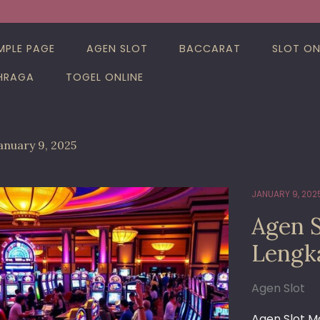
MPLE PAGE
AGEN SLOT
BACCARAT
SLOT ON
HRAGA
TOGEL ONLINE
anuary 9, 2025
JANUARY 9, 202
Agen 
Lengk
Agen Slot
Agen Slot M