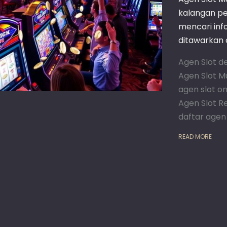
kalangan pe
mencari in
ditawarkan 
Agen Slot d
Agen Slot 
agen slot o
Agen Slot R
daftar agen 
READ MORE