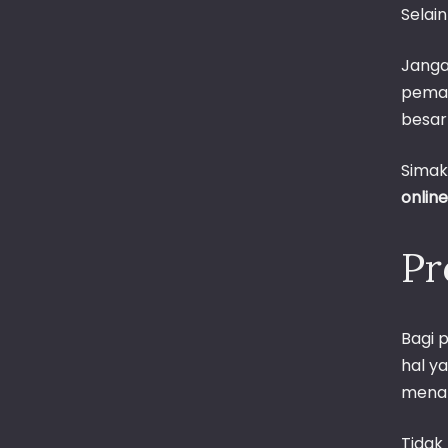
Selai
Janga
pemai
besar
Simak
online
Pr
Bagi 
hal y
menari
Tidak 