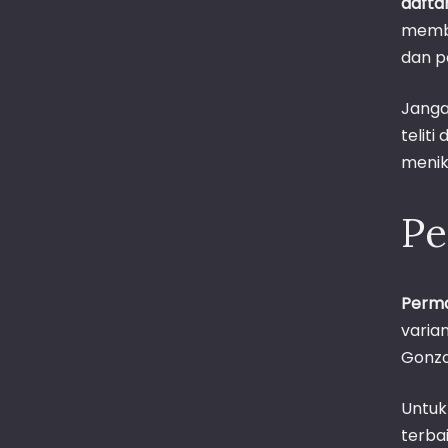
daftar
membu
dan p
Janga
telit
menik
Pe
Perma
varia
Gonzo
Untuk
terba