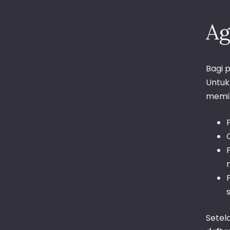
Ag
Bagi 
Untuk
memi
Setel