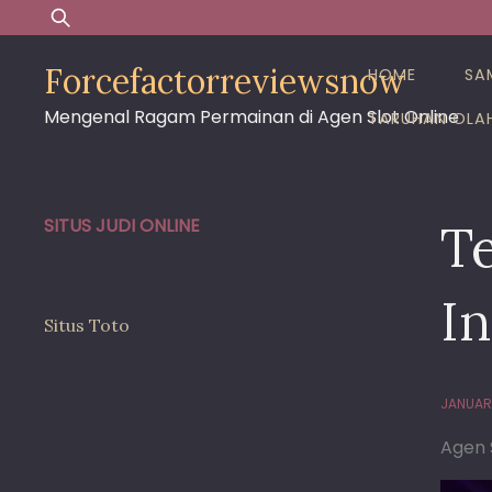
Skip
Search
to
for:
content
Forcefactorreviewsnow
HOME
SA
Mengenal Ragam Permainan di Agen Slot Online
TARUHAN OLA
SITUS JUDI ONLINE
Te
I
Situs Toto
JANUARY
Agen 