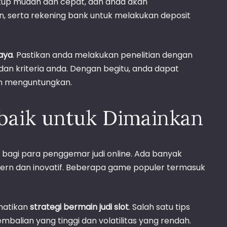
ukup mudah dan cepat, dan anda akan
, serta rekening bank untuk melakukan deposit
caya
. Pastikan anda melakukan penelitian dengan
 dan kriteria anda. Dengan begitu, anda dapat
an menguntungkan.
rbaik untuk Dimainkan
 bagi para penggemar judi online. Ada banyak
odern dan inovatif. Beberapa game populer termasuk
hatikan
strategi bermain judi slot
. Salah satu tips
balian yang tinggi dan volatilitas yang rendah.