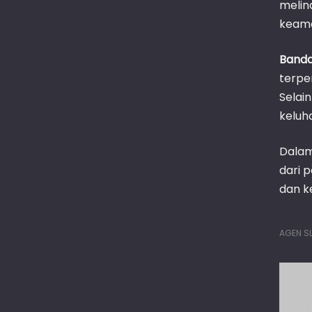
melind
keama
Banda
terpe
Selain
keluh
Dalam
dari 
dan k
AGEN S