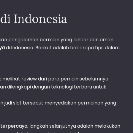
di Indonesia
ginkan pengalaman bermain yang lancar dan aman.
aya
di Indonesia. Berikut adalah beberapa tips dalam
uk melihat review dari para pemain sebelumnya.
an dilengkapi dengan teknologi terbaru untuk
en judi slot tersebut menyediakan permainan yang
t terpercaya
, langkah selanjutnya adalah melakukan