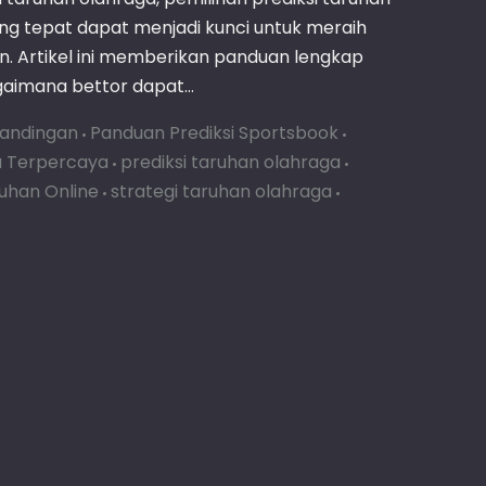
ng tepat dapat menjadi kunci untuk meraih
 Artikel ini memberikan panduan lengkap
gaimana bettor dapat…
tandingan
Panduan Prediksi Sportsbook
la Terpercaya
prediksi taruhan olahraga
ruhan Online
strategi taruhan olahraga