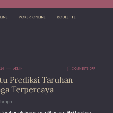
LINE
POKER ONLINE
ROULETTE
ON
024
ADMIN
COMMENTS OFF
TIPS
itu Prediksi Taruhan
JITU
PREDIKSI
aga Terpercaya
TARUHAN
OLAHRAGA
TERPERCAY
ahraga
 taruhan olahraga, pemilihan prediksi taruhan