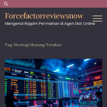
Skip
Search
to
for:
Forcefactorreviewsnow
content
Mengenal Ragam Permainan di Agen Slot Online
Tag:
Strategi Menang Taruhan