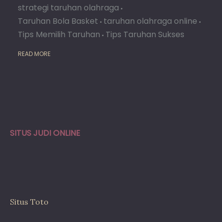
strategi taruhan olahraga
Taruhan Bola Basket
taruhan olahraga online
Tips Memilih Taruhan
Tips Taruhan Sukses
READ MORE
SITUS JUDI ONLINE
Situs Toto