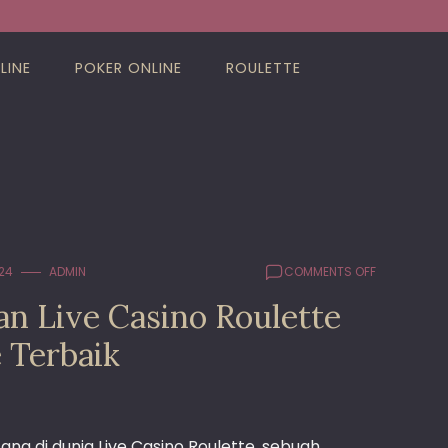
LINE
POKER ONLINE
ROULETTE
ON
024
ADMIN
COMMENTS OFF
MAINKAN
n Live Casino Roulette
LIVE
CASINO
 Terbaik
ROULETTE
ONLINE
TERBAIK
ng di dunia Live Casino Roulette, sebuah