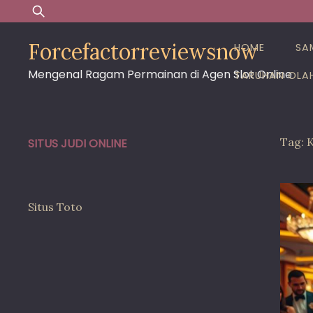
Skip
Search
to
for:
content
Forcefactorreviewsnow
HOME
SA
Mengenal Ragam Permainan di Agen Slot Online
TARUHAN OLA
Tag:
K
SITUS JUDI ONLINE
Situs Toto