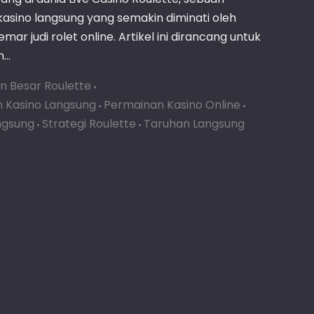
asino langsung yang semakin diminati oleh
ar judi rolet online. Artikel ini dirancang untuk
n…
 Besar Roulette
 Kasino Langsung
Permainan Kasino Online
ngsung
Strategi Roulette
Taruhan Langsung