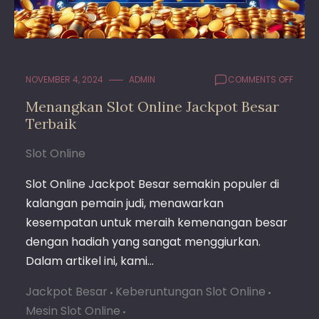
ON
NOVEMBER 4, 2024
ADMIN
COMMENTS OFF
MENA
Menangkan Slot Online Jackpot Besar
SLOT
Terbaik
ONLIN
JACK
BESA
Slot Online
TERBA
Slot Online Jackpot Besar semakin populer di
kalangan pemain judi, menawarkan
kesempatan untuk meraih kemenangan besar
dengan hadiah yang sangat menggiurkan.
Dalam artikel ini, kami…
Jackpot Besar
Keberuntungan Slot Online
Mesin Slot Online