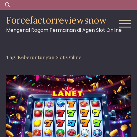
Skip
Search
to
for:
Forcefactorreviewsnow
content
Mengenal Ragam Permainan di Agen Slot Online
Tag:
Keberuntungan Slot Online