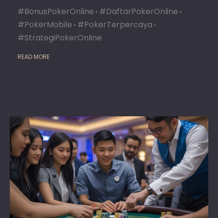
#BonusPokerOnline
#DaftarPokerOnline
#PokerMobile
#PokerTerpercaya
#StrategiPokerOnline
READ MORE