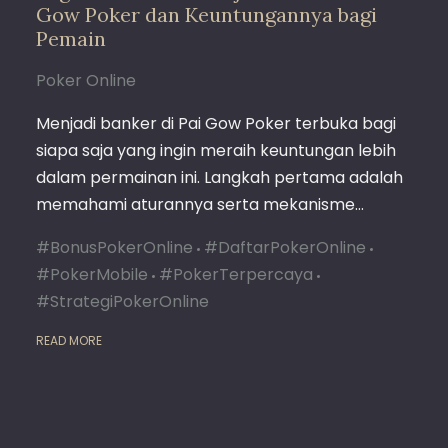
Gow Poker dan Keuntungannya bagi
MENJA
BANK
Pemain
DI
PAI
Poker Online
GOW
POKER
Menjadi banker di Pai Gow Poker terbuka bagi
DAN
siapa saja yang ingin meraih keuntungan lebih
KEUN
BAGI
dalam permainan ini. Langkah pertama adalah
PEMAI
memahami aturannya serta mekanisme…
#BonusPokerOnline
#DaftarPokerOnline
#PokerMobile
#PokerTerpercaya
#StrategiPokerOnline
READ MORE