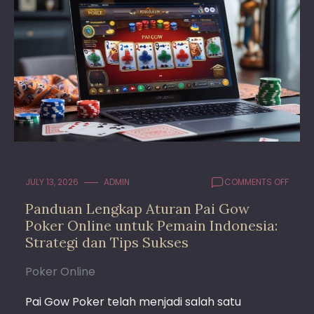
ON
JULY 13, 2026
ADMIN
COMMENTS OFF
PAND
Panduan Lengkap Aturan Pai Gow
LENGK
Poker Online untuk Pemain Indonesia:
ATUR
PAI
Strategi dan Tips Sukses
GOW
POKER
Poker Online
ONLIN
UNTU
Pai Gow Poker telah menjadi salah satu
PEMAI