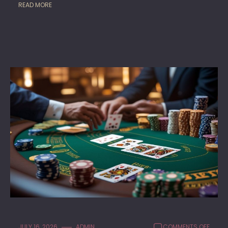
READ MORE
ON
JULY 16, 2026
ADMIN
COMMENTS OFF