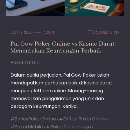
ON
JULY 18, 2026
ADMIN
COMMENTS OFF
PAI
Pai Gow Poker Online vs Kasino Darat:
GOW
Menentukan Keuntungan Terbaik
POKER
ONLIN
VS
Poker Online
KASIN
DARAT
Dalam dunia perjudian, Pai Gow Poker telah
MENE
mendapatkan perhatian baik di kasino darat
KEUN
maupun platform online. Masing-masing
TERBA
menawarkan pengalaman yang unik dan
beragam keuntungan. Ketika…
#BonusPokerOnline
#DaftarPokerOnline
#PokerMobile
#PokerTerpercaya