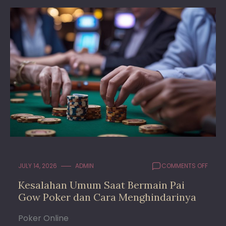
ON
JULY 14, 2026
ADMIN
COMMENTS OFF
KESAL
Kesalahan Umum Saat Bermain Pai
UMUM
Gow Poker dan Cara Menghindarinya
SAAT
BERMA
PAI
Poker Online
GOW