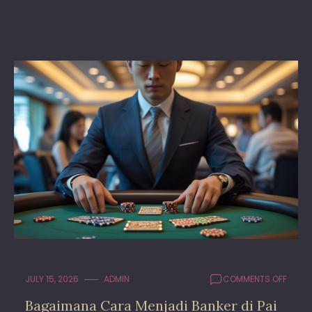
ON
JULY 15, 2026
ADMIN
COMMENTS OFF
BAGA
Bagaimana Cara Menjadi Banker di Pai
CARA