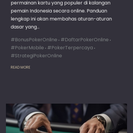
permainan kartu yang populer di kalangan
INDON
STRAT
pemain Indonesia secara online. Panduan
DAN
lengkap ini akan membahas aturan-aturan
TIPS
dasar yang…
SUKS
#BonusPokerOnline
#DaftarPokerOnline
#PokerMobile
#PokerTerpercaya
#StrategiPokerOnline
READ MORE