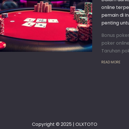
online terp
pemain di In
penting un
Bonus poke
poker online
Taruhan po
READ MORE
Copyright © 2025 |
OLXTOTO