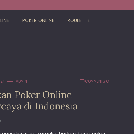
LINE
POKER ONLINE
ROULETTE
ON
024
ADMIN
COMMENTS OFF
TEMUKAN
an Poker Online
POKER
ONLINE
caya di Indonesia
TERPERCAY
DI
INDONESIA
e
 perjudian yang semakin berkembang, poker