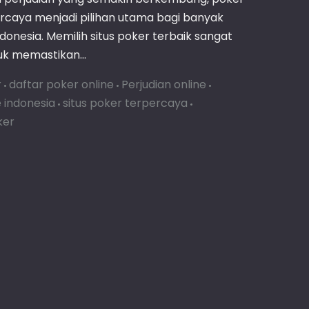
ercaya menjadi pilihan utama bagi banyak
donesia. Memilih situs poker terbaik sangat
tuk memastikan…
r
daftar poker online
Perjudian online
 indonesia
situs poker terpercaya
ker