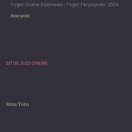
Togel Online Indonesia
Togel Terpopuler 2024
READ MORE
SITUS JUDI ONLINE
Situs Toto