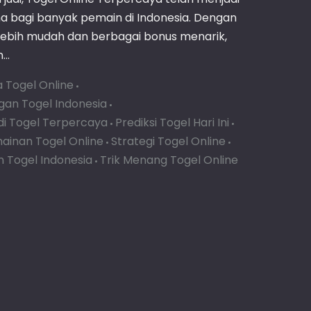
ma bagi banyak pemain di Indonesia. Dengan
lebih mudah dan berbagai bonus menarik,
n…
a Togel Online
an Togel Indonesia
di Togel Terpercaya
Prediksi Togel Hari Ini
ainan Togel Online
Strategi Togel Online
n Togel Indonesia
Trik Menang Togel Online