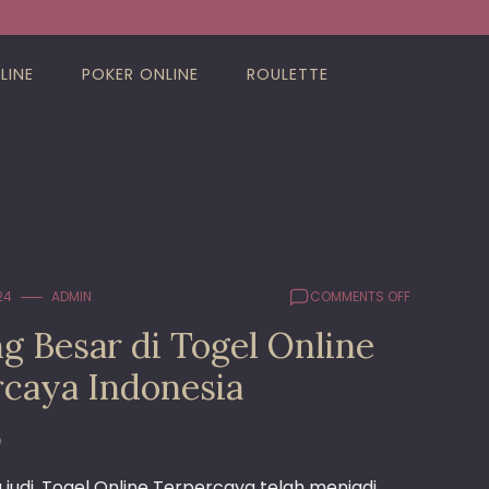
LINE
POKER ONLINE
ROULETTE
ON
24
ADMIN
COMMENTS OFF
MENANG
 Besar di Togel Online
BESAR
DI
caya Indonesia
TOGEL
ONLINE
TERPERCAY
e
INDONESIA
 judi, Togel Online Terpercaya telah menjadi