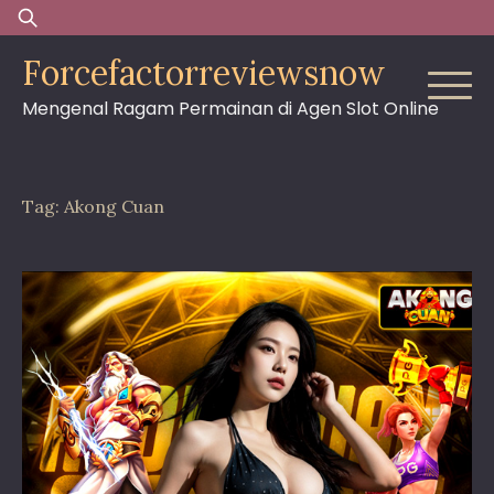
Skip
Search
to
for:
Forcefactorreviewsnow
content
Mengenal Ragam Permainan di Agen Slot Online
Tag:
Akong Cuan