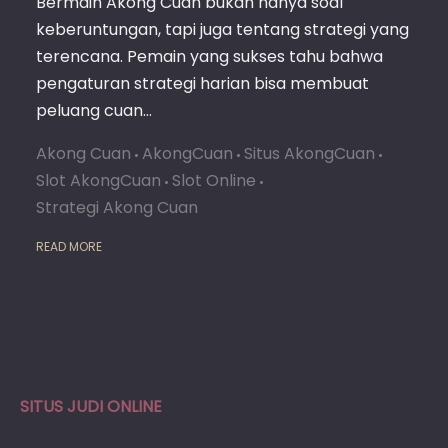
Bermain Akong Cuan bukan hanya soal
SETIA
keberuntungan, tapi juga tentang strategi yang
HARI
terencana. Pemain yang sukses tahu bahwa
pengaturan strategi harian bisa membuat
peluang cuan…
Akong Cuan
AkongCuan
Situs AkongCuan
Slot AkongCuan
Slot Online
Strategi Akong Cuan
READ MORE
SITUS JUDI ONLINE