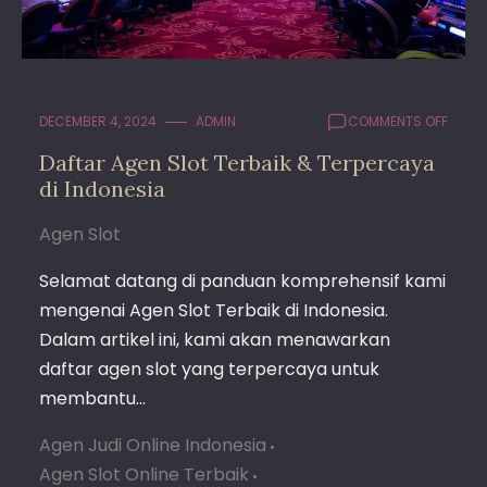
ON
DECEMBER 4, 2024
ADMIN
COMMENTS OFF
DAFT
Daftar Agen Slot Terbaik & Terpercaya
AGEN
di Indonesia
SLOT
TERBA
&
Agen Slot
TERPE
DI
Selamat datang di panduan komprehensif kami
INDON
mengenai Agen Slot Terbaik di Indonesia.
Dalam artikel ini, kami akan menawarkan
daftar agen slot yang terpercaya untuk
membantu…
Agen Judi Online Indonesia
Agen Slot Online Terbaik