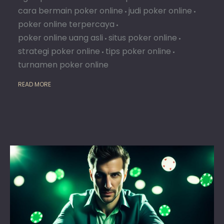
cara bermain poker online
judi poker online
poker online terpercaya
poker online uang asli
situs poker online
strategi poker online
tips poker online
turnamen poker online
READ MORE