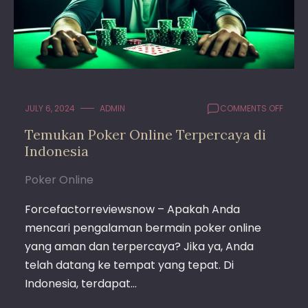
ON
JULY 6, 2024
ADMIN
COMMENTS OFF
TEMU
Temukan Poker Online Terpercaya di
POKER
Indonesia
ONLIN
TERPE
DI
Poker Online
INDON
Forcefactorreviewsnow – Apakah Anda
mencari pengalaman bermain poker online
yang aman dan terpercaya? Jika ya, Anda
telah datang ke tempat yang tepat. Di
Indonesia, terdapat…