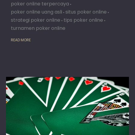
poker online terpercaya
poker online uang asli
situs poker online
strategi poker online
tips poker online
turnamen poker online
READ MORE