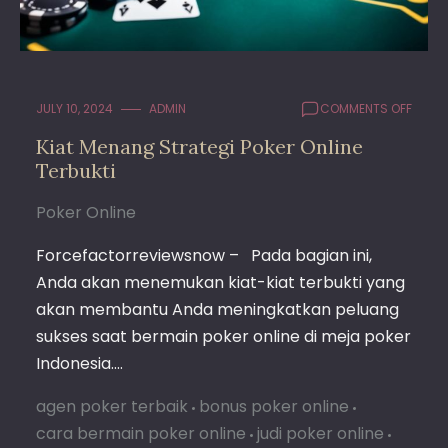
ON
JULY 10, 2024
ADMIN
COMMENTS OFF
KIAT
Kiat Menang Strategi Poker Online
MENA
Terbukti
STRAT
POKER
ONLIN
Poker Online
TERBU
Forcefactorreviewsnow – Pada bagian ini,
Anda akan menemukan kiat-kiat terbukti yang
akan membantu Anda meningkatkan peluang
sukses saat bermain poker online di meja poker
Indonesia.…
agen poker terbaik
bonus poker online
cara bermain poker online
judi poker online