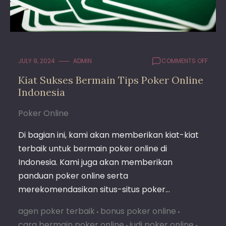
ON
JULY 9, 2024
ADMIN
COMMENTS OFF
KIAT
Kiat Sukses Bermain Tips Poker Online
SUKS
Indonesia
BERMA
TIPS
POKER
Poker Online
ONLIN
INDON
Di bagian ini, kami akan memberikan kiat-kiat
terbaik untuk bermain poker online di
Indonesia. Kami juga akan memberikan
panduan poker online serta
merekomendasikan situs-situs poker…
agen poker terbaik
bonus poker online
cara bermain poker online
judi poker online