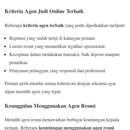
Kriteria Agen Judi Online Terbaik
kriteria agen terbaik
Beberapa
yang perlu diperhatikan meliputi:
Reputasi yang sudah teruji di kalangan pemain.
Lisensi resmi yang memastikan legalitas operasional.
Kecepatan dalam melakukan transaksi, baik deposit maupun
penarikan.
Pelayanan pelanggan yang responsif dan profesional.
Pemain perlu menilai semua kriteria ini dengan seksama agar
dapat memilih agen yang tepat.
Keunggulan Menggunakan Agen Resmi
Memilih agen resmi menawarkan berbagai keuntungan kepada
keuntungan menggunakan agen resmi
pemain. Beberapa