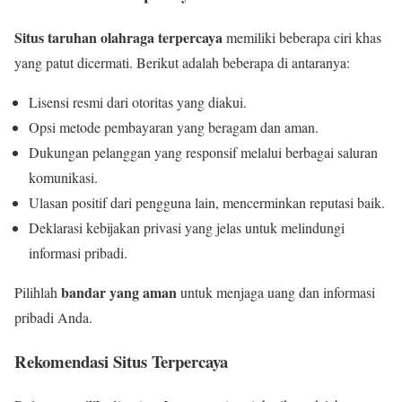
Situs taruhan olahraga terpercaya
memiliki beberapa ciri khas
yang patut dicermati. Berikut adalah beberapa di antaranya:
Lisensi resmi dari otoritas yang diakui.
Opsi metode pembayaran yang beragam dan aman.
Dukungan pelanggan yang responsif melalui berbagai saluran
komunikasi.
Ulasan positif dari pengguna lain, mencerminkan reputasi baik.
Deklarasi kebijakan privasi yang jelas untuk melindungi
informasi pribadi.
bandar yang aman
Pilihlah
untuk menjaga uang dan informasi
pribadi Anda.
Rekomendasi Situs Terpercaya