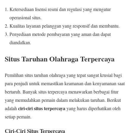
Ketersediaan lisensi resmi dan regulasi yang mengatur
operasional situs.
Kualitas layanan pelanggan yang responsif dan membantu.
Penyediaan metode pembayaran yang aman dan dapat
diandalkan.
Situs Taruhan Olahraga Terpercaya
Pemilihan situs taruhan olahraga yang tepat sangat krusial bagi
para penjudi untuk memastikan keamanan dan kenyamanan saat
bertaruh. Banyak situs terpercaya menawarkan berbagai fitur
yang memudahkan pemain dalam melakukan taruhan. Berikut
ciri-ciri situs terpercaya
adalah
yang harus diperhatikan oleh
setiap pemain.
Ciri-Ciri Situs Terpercaya