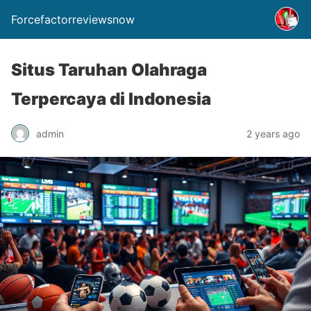
Forcefactorreviewsnow
Situs Taruhan Olahraga
Terpercaya di Indonesia
admin
2 years ago