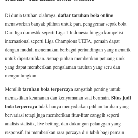
daftar taruhan bola online
Di dunia taruhan olahraga,
menawarkan banyak pilihan untuk para penggemar sepak bola.
Dari liga domestik seperti Liga 1 Indonesia hingga kompetisi
internasional seperti Liga Champions UEFA, pemain dapat
dengan mudah menemukan berbagai pertandingan yang menarik
untuk dipertaruhkan. Setiap pilihan memberikan peluang unik
yang dapat memberikan pengalaman taruhan yang seru dan
menguntungkan.
taruhan bola terpercaya
Memilih
sangatlah penting untuk
Situs judi
memastikan keamanan dan kenyamanan saat bermain.
bola terpercaya
tidak hanya menyediakan pilihan taruhan yang
bervariasi tetapi juga memberikan fitur-fitur canggih seperti
analisis statistik, live betting, dan dukungan pelanggan yang
responsif. Ini memberikan rasa percaya diri lebih bagi pemain