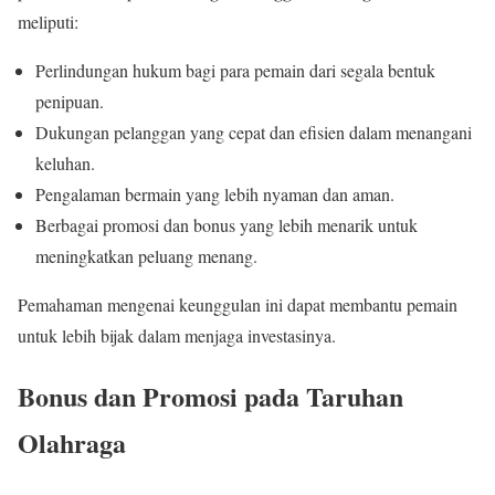
meliputi:
Perlindungan hukum bagi para pemain dari segala bentuk
penipuan.
Dukungan pelanggan yang cepat dan efisien dalam menangani
keluhan.
Pengalaman bermain yang lebih nyaman dan aman.
Berbagai promosi dan bonus yang lebih menarik untuk
meningkatkan peluang menang.
Pemahaman mengenai keunggulan ini dapat membantu pemain
untuk lebih bijak dalam menjaga investasinya.
Bonus dan Promosi pada Taruhan
Olahraga