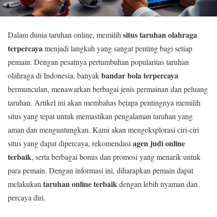
situs taruhan olahraga
Dalam dunia taruhan online, memilih
terpercaya
menjadi langkah yang sangat penting bagi setiap
pemain. Dengan pesatnya pertumbuhan popularitas taruhan
bandar bola terpercaya
olahraga di Indonesia, banyak
bermunculan, menawarkan berbagai jenis permainan dan peluang
taruhan. Artikel ini akan membahas betapa pentingnya memilih
situs yang tepat untuk memastikan pengalaman taruhan yang
aman dan menguntungkan. Kami akan mengeksplorasi ciri-ciri
agen judi online
situs yang dapat dipercaya, rekomendasi
terbaik
, serta berbagai bonus dan promosi yang menarik untuk
para pemain. Dengan informasi ini, diharapkan pemain dapat
taruhan online terbaik
melakukan
dengan lebih nyaman dan
percaya diri.