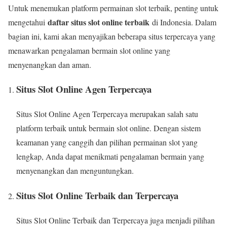
Untuk menemukan platform permainan slot terbaik, penting untuk
daftar situs slot online terbaik
mengetahui
di Indonesia. Dalam
bagian ini, kami akan menyajikan beberapa situs terpercaya yang
menawarkan pengalaman bermain slot online yang
menyenangkan dan aman.
Situs Slot Online Agen Terpercaya
Situs Slot Online Agen Terpercaya merupakan salah satu
platform terbaik untuk bermain slot online. Dengan sistem
keamanan yang canggih dan pilihan permainan slot yang
lengkap, Anda dapat menikmati pengalaman bermain yang
menyenangkan dan menguntungkan.
Situs Slot Online Terbaik dan Terpercaya
Situs Slot Online Terbaik dan Terpercaya juga menjadi pilihan