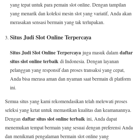
yang tepat untuk para pemain slot online. Dengan tampilan
yang menarik dan koleksi mesin slot yang variatif, Anda akan
merasakan sensasi bermain yang tak terlupakan.
Situs Judi Slot Online Terpercaya
Situs Judi Slot Online Terpercaya
daftar
juga masuk dalam
situs slot online terbaik
di Indonesia. Dengan layanan
pelanggan yang responsif dan proses transaksi yang cepat,
Anda bisa merasa aman dan nyaman saat bermain di platform
ini.
Semua situs yang kami rekomendasikan telah melewati proses
seleksi yang ketat untuk memastikan kualitas dan keamanannya.
daftar situs slot online terbaik
Dengan
ini, Anda dapat
menemukan tempat bermain yang sesuai dengan preferensi Anda
dan menikmati pengalaman bermain slot online yang