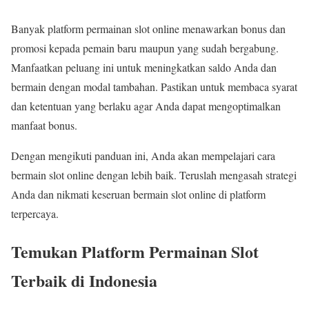
Banyak platform permainan slot online menawarkan bonus dan
promosi kepada pemain baru maupun yang sudah bergabung.
Manfaatkan peluang ini untuk meningkatkan saldo Anda dan
bermain dengan modal tambahan. Pastikan untuk membaca syarat
dan ketentuan yang berlaku agar Anda dapat mengoptimalkan
manfaat bonus.
Dengan mengikuti panduan ini, Anda akan mempelajari cara
bermain slot online dengan lebih baik. Teruslah mengasah strategi
Anda dan nikmati keseruan bermain slot online di platform
terpercaya.
Temukan Platform Permainan Slot
Terbaik di Indonesia