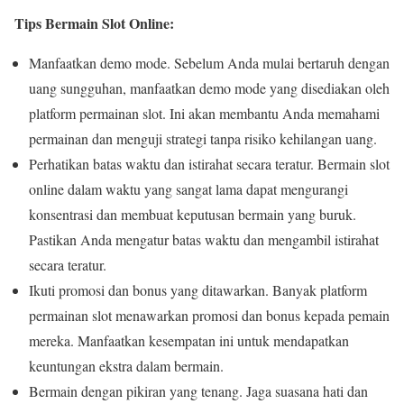
Tips Bermain Slot Online:
Manfaatkan demo mode. Sebelum Anda mulai bertaruh dengan
uang sungguhan, manfaatkan demo mode yang disediakan oleh
platform permainan slot. Ini akan membantu Anda memahami
permainan dan menguji strategi tanpa risiko kehilangan uang.
Perhatikan batas waktu dan istirahat secara teratur. Bermain slot
online dalam waktu yang sangat lama dapat mengurangi
konsentrasi dan membuat keputusan bermain yang buruk.
Pastikan Anda mengatur batas waktu dan mengambil istirahat
secara teratur.
Ikuti promosi dan bonus yang ditawarkan. Banyak platform
permainan slot menawarkan promosi dan bonus kepada pemain
mereka. Manfaatkan kesempatan ini untuk mendapatkan
keuntungan ekstra dalam bermain.
Bermain dengan pikiran yang tenang. Jaga suasana hati dan