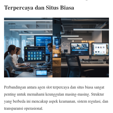
Terpercaya dan Situs Biasa
Perbandingan antara agen slot terpercaya dan situs biasa sangat
penting untuk memahami keunggulan masing-masing. Struktur
yang berbeda ini mencakup aspek keamanan, sistem regulasi, dan
transparansi operasional.