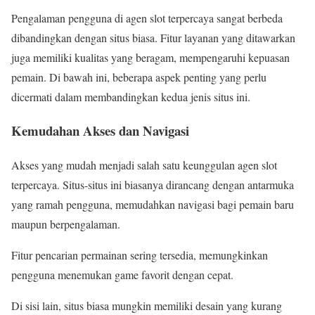
Pengalaman pengguna di agen slot terpercaya sangat berbeda
dibandingkan dengan situs biasa. Fitur layanan yang ditawarkan
juga memiliki kualitas yang beragam, mempengaruhi kepuasan
pemain. Di bawah ini, beberapa aspek penting yang perlu
dicermati dalam membandingkan kedua jenis situs ini.
Kemudahan Akses dan Navigasi
Akses yang mudah menjadi salah satu keunggulan agen slot
terpercaya. Situs-situs ini biasanya dirancang dengan antarmuka
yang ramah pengguna, memudahkan navigasi bagi pemain baru
maupun berpengalaman.
Fitur pencarian permainan sering tersedia, memungkinkan
pengguna menemukan game favorit dengan cepat.
Di sisi lain, situs biasa mungkin memiliki desain yang kurang