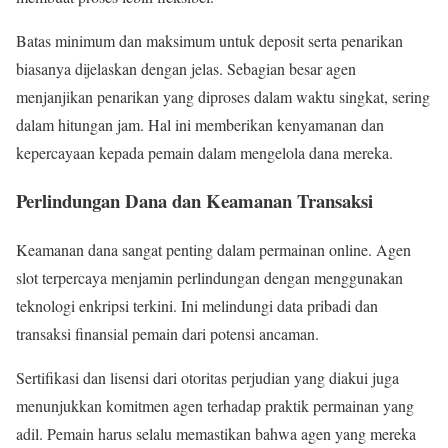
Batas minimum dan maksimum untuk deposit serta penarikan
biasanya dijelaskan dengan jelas. Sebagian besar agen
menjanjikan penarikan yang diproses dalam waktu singkat, sering
dalam hitungan jam. Hal ini memberikan kenyamanan dan
kepercayaan kepada pemain dalam mengelola dana mereka.
Perlindungan Dana dan Keamanan Transaksi
Keamanan dana sangat penting dalam permainan online. Agen
slot terpercaya menjamin perlindungan dengan menggunakan
teknologi enkripsi terkini. Ini melindungi data pribadi dan
transaksi finansial pemain dari potensi ancaman.
Sertifikasi dan lisensi dari otoritas perjudian yang diakui juga
menunjukkan komitmen agen terhadap praktik permainan yang
adil. Pemain harus selalu memastikan bahwa agen yang mereka