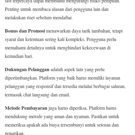
slot terpercaya dapat membantu mengurangi risiko penipuan.
Penting untuk membaca ulasan dari pengguna lain dan
melakukan riset sebelum mendaftar.
Bonus dan Promosi
menawarkan daya tarik tambahan, tetapi
syarat dan ketentuan sering kali kompleks. Pengguna perlu
memahami detailnya untuk menghindari kekecewaan di
kemudian hari.
Dukungan Pelanggan
adalah aspek lain yang perlu
dipertimbangkan. Platform yang baik harus memiliki layanan
pelanggan yang responsif dan tersedia melalui berbagai saluran,
termasuk chat langsung dan email.
Metode Pembayaran
juga harus diperiksa. Platform harus
mendukung metode yang aman dan nyaman. Pastikan untuk
memeriksa apakah ada biaya tersembunyi untuk setoran dan
penarikan.