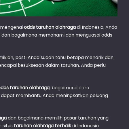
f mengenai
odds taruhan olahraga
di Indonesia. Anda
e
dan bagaimana memahami dan menguasai odds
emikian, pasti Anda sudah tahu betapa menarik dan
ncapai kesuksesan dalam taruhan, Anda perlu
odds taruhan olahraga
, bagaimana cara
 dapat membantu Anda meningkatkan peluang
aga
dan bagaimana memilih pasar taruhan yang
 situs
taruhan olahraga terbaik
di Indonesia