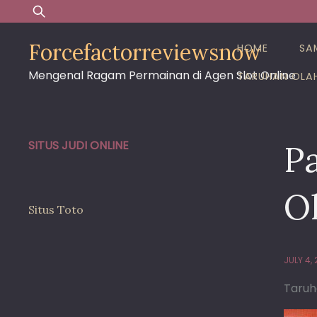
Skip
Search
to
for:
content
Forcefactorreviewsnow
HOME
SA
Mengenal Ragam Permainan di Agen Slot Online
TARUHAN OLA
SITUS JUDI ONLINE
P
O
Situs Toto
JULY 4,
Taruh