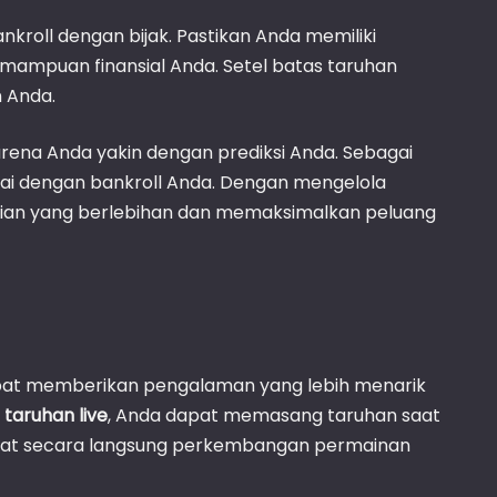
kroll dengan bijak. Pastikan Anda memiliki
emampuan finansial Anda. Setel batas taruhan
 Anda.
rena Anda yakin dengan prediksi Anda. Sebagai
uai dengan bankroll Anda. Dengan mengelola
ugian yang berlebihan dan memaksimalkan peluang
dapat memberikan pengalaman yang lebih menarik
m
taruhan live
, Anda dapat memasang taruhan saat
ihat secara langsung perkembangan permainan