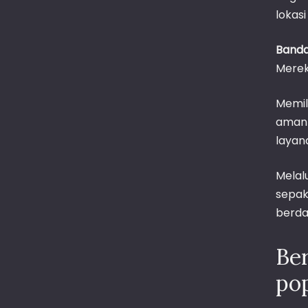
lokas
Banda
Merek
Memil
aman 
layan
Melal
sepak
berda
Ber
pop