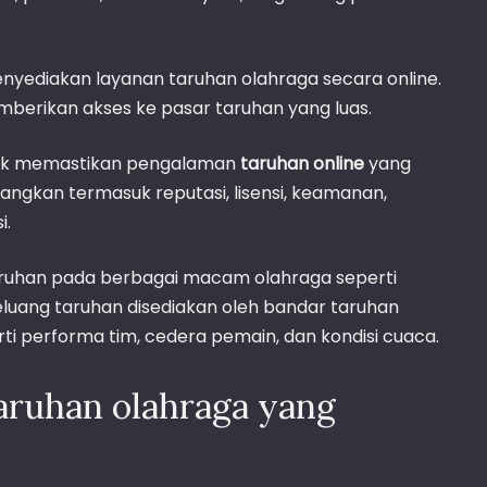
nyediakan layanan taruhan olahraga secara online.
berikan akses ke pasar taruhan yang luas.
tuk memastikan pengalaman
taruhan online
yang
ngkan termasuk reputasi, lisensi, keamanan,
i.
ruhan pada berbagai macam olahraga seperti
Peluang taruhan disediakan oleh bandar taruhan
rti performa tim, cedera pemain, dan kondisi cuaca.
aruhan olahraga yang