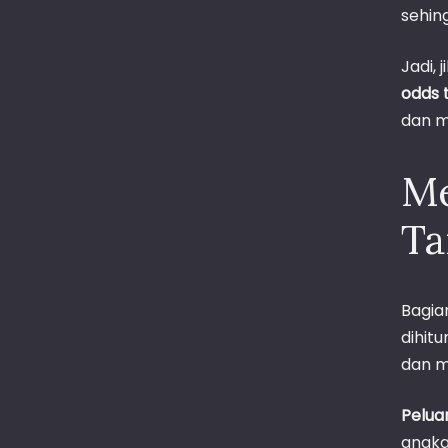
sehin
Jadi,
odds 
dan m
Me
Ta
Bagia
dihit
dan m
Pelua
angka