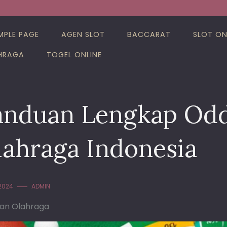
MPLE PAGE
AGEN SLOT
BACCARAT
SLOT ON
HRAGA
TOGEL ONLINE
anduan Lengkap Odd
lahraga Indonesia
 2024
ADMIN
an Olahraga