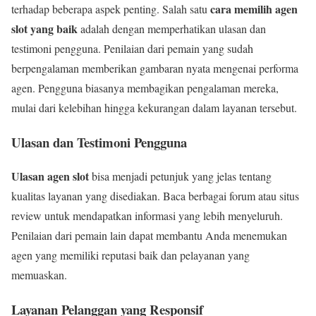
cara memilih agen
terhadap beberapa aspek penting. Salah satu
slot yang baik
adalah dengan memperhatikan ulasan dan
testimoni pengguna. Penilaian dari pemain yang sudah
berpengalaman memberikan gambaran nyata mengenai performa
agen. Pengguna biasanya membagikan pengalaman mereka,
mulai dari kelebihan hingga kekurangan dalam layanan tersebut.
Ulasan dan Testimoni Pengguna
Ulasan agen slot
bisa menjadi petunjuk yang jelas tentang
kualitas layanan yang disediakan. Baca berbagai forum atau situs
review untuk mendapatkan informasi yang lebih menyeluruh.
Penilaian dari pemain lain dapat membantu Anda menemukan
agen yang memiliki reputasi baik dan pelayanan yang
memuaskan.
Layanan Pelanggan yang Responsif