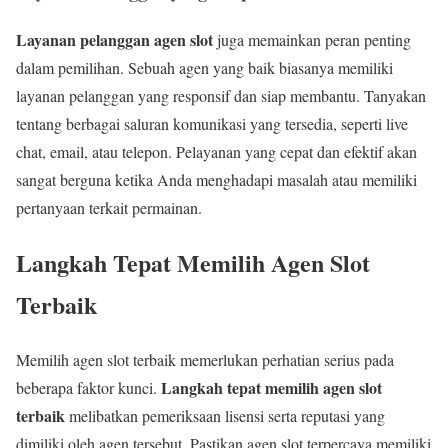
Layanan pelanggan agen slot
juga memainkan peran penting
dalam pemilihan. Sebuah agen yang baik biasanya memiliki
layanan pelanggan yang responsif dan siap membantu. Tanyakan
tentang berbagai saluran komunikasi yang tersedia, seperti live
chat, email, atau telepon. Pelayanan yang cepat dan efektif akan
sangat berguna ketika Anda menghadapi masalah atau memiliki
pertanyaan terkait permainan.
Langkah Tepat Memilih Agen Slot
Terbaik
Memilih agen slot terbaik memerlukan perhatian serius pada
Langkah tepat memilih agen slot
beberapa faktor kunci.
terbaik
melibatkan pemeriksaan lisensi serta reputasi yang
dimiliki oleh agen tersebut. Pastikan agen slot terpercaya memiliki