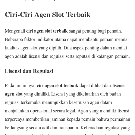
Ciri-Ciri Agen Slot Terbaik
ciri agen slot terbaik
Mengenali
sangat penting bagi pemain.
Beberapa faktor indikator utama dapat membantu pemain menilai
kualitas agen slot yang dipilih. Dua aspek penting dalam menilai
agen adalah lisensi dan regulasi serta reputasi di kalangan pemain.
Lisensi dan Regulasi
ciri agen slot terbaik
lisensi
Pada umumnya,
dapat dilihat dari
agen slot
yang dimiliki. Lisensi yang dikeluarkan oleh badan
regulasi terkemuka menunjukkan keseriusan agen dalam
menjalankan operasional secara legal. Agen yang memiliki lisensi
terpercaya memberikan jaminan kepada pemain bahwa permainan
berlangsung secara adil dan transparan. Keberadaan regulasi yang