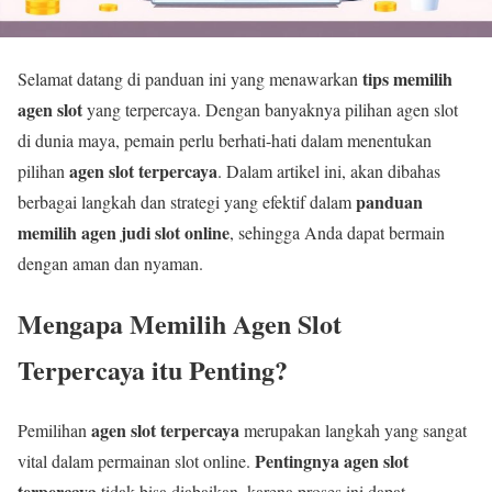
tips memilih
Selamat datang di panduan ini yang menawarkan
agen slot
yang terpercaya. Dengan banyaknya pilihan agen slot
di dunia maya, pemain perlu berhati-hati dalam menentukan
agen slot terpercaya
pilihan
. Dalam artikel ini, akan dibahas
panduan
berbagai langkah dan strategi yang efektif dalam
memilih agen judi slot online
, sehingga Anda dapat bermain
dengan aman dan nyaman.
Mengapa Memilih Agen Slot
Terpercaya itu Penting?
agen slot terpercaya
Pemilihan
merupakan langkah yang sangat
Pentingnya agen slot
vital dalam permainan slot online.
terpercaya
tidak bisa diabaikan, karena proses ini dapat