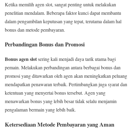
Ketika memilih agen slot, sangat penting untuk melakukan
penelitian mendalam. Beberapa faktor kunci dapat membantu
dalam pengambilan keputusan yang tepat, terutama dalam hal
bonus dan metode pembayaran.
Perbandingan Bonus dan Promosi
Bonus agen slot
sering kali menjadi daya tarik utama bagi
pemain. Melakukan perbandingan antara berbagai bonus dan
promosi yang ditawarkan oleh agen akan meningkatkan peluang
mendapatkan penawaran terbaik. Pertimbangkan juga syarat dan
ketentuan yang menyertai bonus tersebut. Agen yang
menawarkan bonus yang lebih besar tidak selalu menjamin
pengalaman bermain yang lebih baik.
Ketersediaan Metode Pembayaran yang Aman