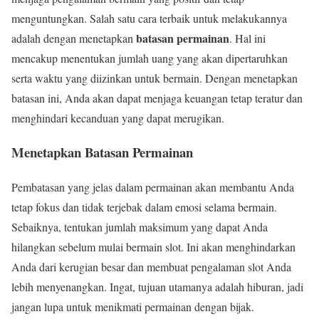
menguntungkan. Salah satu cara terbaik untuk melakukannya
batasan permainan
adalah dengan menetapkan
. Hal ini
mencakup menentukan jumlah uang yang akan dipertaruhkan
serta waktu yang diizinkan untuk bermain. Dengan menetapkan
batasan ini, Anda akan dapat menjaga keuangan tetap teratur dan
menghindari kecanduan yang dapat merugikan.
Menetapkan Batasan Permainan
Pembatasan yang jelas dalam permainan akan membantu Anda
tetap fokus dan tidak terjebak dalam emosi selama bermain.
Sebaiknya, tentukan jumlah maksimum yang dapat Anda
hilangkan sebelum mulai bermain slot. Ini akan menghindarkan
Anda dari kerugian besar dan membuat pengalaman slot Anda
lebih menyenangkan. Ingat, tujuan utamanya adalah hiburan, jadi
jangan lupa untuk menikmati permainan dengan bijak.