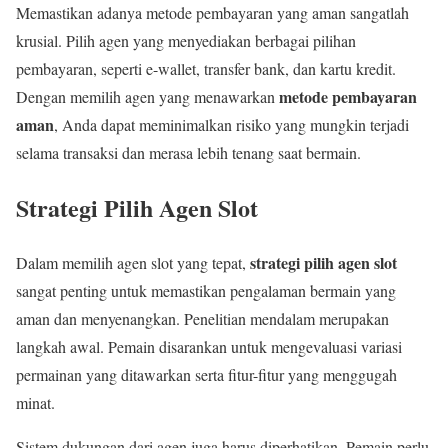
Memastikan adanya metode pembayaran yang aman sangatlah
krusial. Pilih agen yang menyediakan berbagai pilihan
pembayaran, seperti e-wallet, transfer bank, dan kartu kredit.
metode pembayaran
Dengan memilih agen yang menawarkan
aman
, Anda dapat meminimalkan risiko yang mungkin terjadi
selama transaksi dan merasa lebih tenang saat bermain.
Strategi Pilih Agen Slot
strategi pilih agen slot
Dalam memilih agen slot yang tepat,
sangat penting untuk memastikan pengalaman bermain yang
aman dan menyenangkan. Penelitian mendalam merupakan
langkah awal. Pemain disarankan untuk mengevaluasi variasi
permainan yang ditawarkan serta fitur-fitur yang menggugah
minat.
Sistem dukungan dari agen juga harus diperhatikan. Pemain perlu