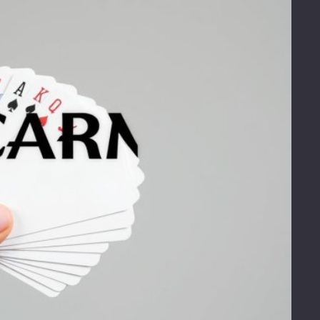
DAN
TRIK
BERKU