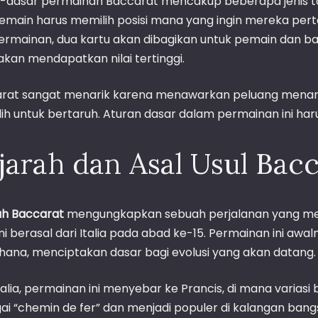
-dasar permainan Baccarat mencakup beberapa jenis tar
 Pemain harus memilih posisi mana yang ingin mereka pe
permainan, dua kartu akan dibagikan untuk pemain dan b
akan mendapatkan nilai tertinggi.
rat sangat menarik karena menawarkan peluang menan
ih untuk bertaruh. Aturan dasar dalam permainan ini h
jarah dan Asal Usul Bacc
ah Baccarat
mengungkapkan sebuah perjalanan yang mena
ini berasal dari Italia pada abad ke-15. Permainan ini aw
hana, menciptakan dasar bagi evolusi yang akan datang.
talia, permainan ini menyebar ke Prancis, di mana variasi
ai “chemin de fer” dan menjadi populer di kalangan ba