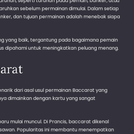
uhan, seperti taruhan pada pemain, banker, atau
rtaruhkan sebelum permainan dimulai. Dalam setiap
anker, dan tujuan permainan adalah menebak siapa
g yang baik, tergantung pada bagaimana pemain
arus dipahami untuk meningkatkan peluang menang.
arat
rik dari asal usul permainan Baccarat yang
alnya dimainkan dengan kartu yang sangat
 baru mulai muncul. Di Prancis, baccarat dikenal
ngsawan. Popularitas ini membantu menempatkan