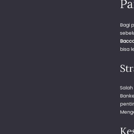
Pa
Bagi 
sebel
Bacca
bisa 
St
Salah
Banke
penti
Menge
Ke