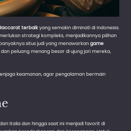
Baccarat terbaik
yang semakin diminati di Indonesia.
erlukan strategi kompleks, menjadikannya pilihan
 banyaknya situs judi yang menawarkan
game
dan peluang menang besar di ujung jari mereka,
lu menjaga keamanan, agar pengalaman bermain
ne
i Italia dan hingga saat ini menjadi favorit di