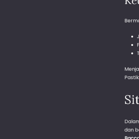
Ke
Berma
Menja
Pasti
Si
Dalam
dan b
Bacca