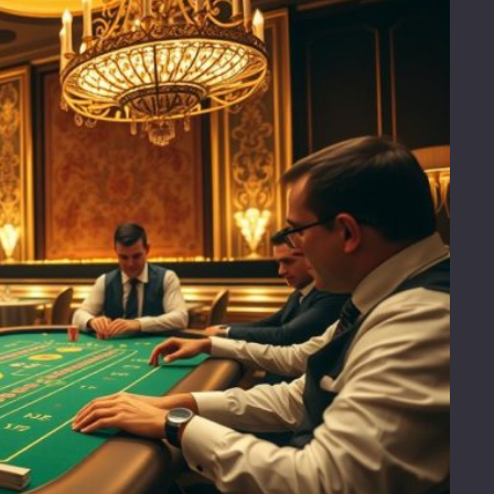
DI
INDONE