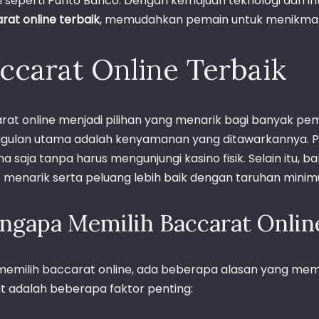
si seperti Punto Banco. Dengan kemajuan teknologi dan int
rat online terbaik
, memudahkan pemain untuk menikmati
ccarat Online Terbaik
rat online menjadi pilihan yang menarik bagi banyak pe
gulan utama adalah kenyamanan yang ditawarkannya. P
a saja tanpa harus mengunjungi kasino fisik. Selain itu, b
 menarik serta peluang lebih baik dengan taruhan mini
ngapa Memilih Baccarat Onlin
memilih baccarat online, ada beberapa alasan yang membu
ut adalah beberapa faktor penting: