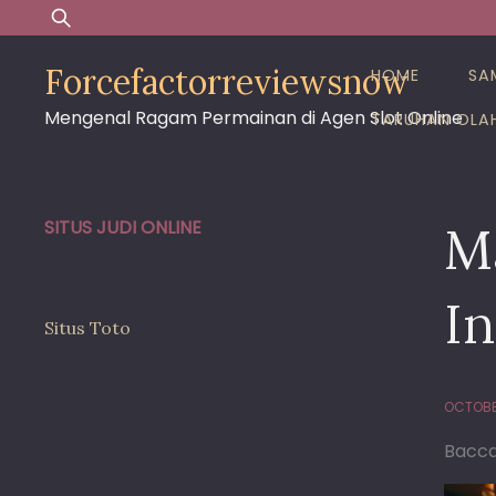
Skip
Search
to
for:
content
Forcefactorreviewsnow
HOME
SA
Mengenal Ragam Permainan di Agen Slot Online
TARUHAN OLA
SITUS JUDI ONLINE
M
I
Situs Toto
OCTOBER
Bacca