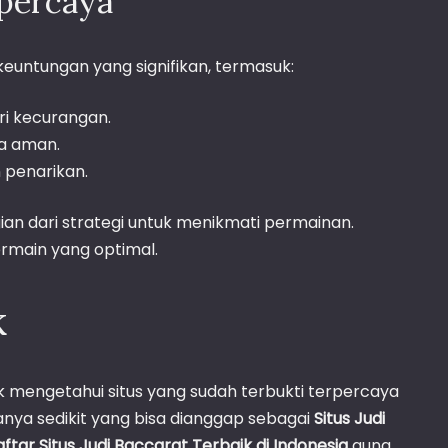
percaya
untungan yang signifikan, termasuk:
i kecurangan.
da aman.
 penarikan.
n dari strategi untuk menikmati permainan.
rmain yang optimal.
k
 mengetahui situs yang sudah terbukti terpercaya
hanya sedikit yang bisa dianggap sebagai
Situs Judi
ftar Situs Judi Baccarat Terbaik di Indonesia
guna