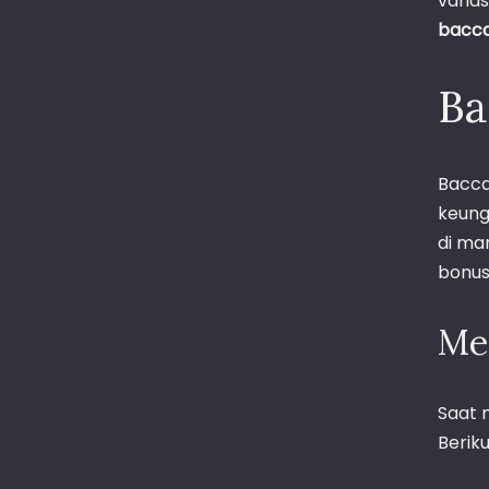
varia
bacca
Ba
Bacca
keung
di man
bonus
Me
Saat 
Berik