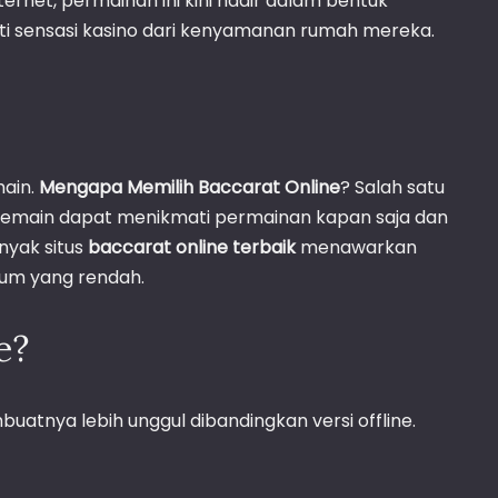
ernet, permainan ini kini hadir dalam bentuk
 sensasi kasino dari kenyamanan rumah mereka.
main.
Mengapa Memilih Baccarat Online
? Salah satu
emain dapat menikmati permainan kapan saja dan
anyak situs
baccarat online terbaik
menawarkan
mum yang rendah.
e?
atnya lebih unggul dibandingkan versi offline.