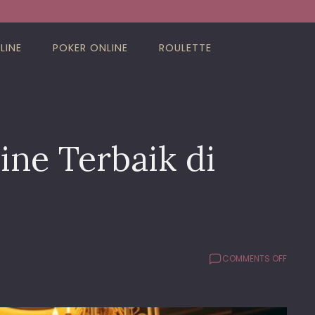
LINE
POKER ONLINE
ROULETTE
ine Terbaik di
ON
COMMENTS OFF
MAINK
BACC
ONLINE
TERBAI